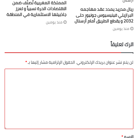
المملكة المغربية تُصنّف ضمن
المغرب إلى وقت لاحق.
الاقتصادات الحرة نسبياً و تعزز
ريال مدريد يمدد عقد مهاجمه
جاذبيتها الاستثمارية في المنطقة
البرازيلي فينيسيوس جونيور حتى
كما أظهرت الأبحاث والتحريات المنجزة، إلى غاية هذه المرحلة من
2032 و يقطع الطريق أمام أرسنال
منذ يومين
البحث، أن أمير هذه الخلية الإرهابية قام بتوزيع الأدوار على عناصرها
منذ يومين
بتوجيه وإيعاز من تنظيم “داعش” ؛ حيث شمل هذا التوزيع تكليف
اترك تعليقاً
عناصر باختيار الأهداف المخطط لضربها، وتكليف مجموعة أخرى
بعمليات الرصد والاستطلاع والمراقبة؛ فيما أنيطت بفريق آخر مهمة
اقتناء المواد والمعدات الضرورية لاستعمالها في تنفيذ مشاريعهم
لن يتم نشر عنوان بريدك الإلكتروني.
الحقول الإلزامية مشار إليها بـ
*
التخريبية .
وأشار البلاغ إلى أنه في إطار البحث القضائي الذي يجريه المكتب
المركزي للأبحاث القضائية تحت إشراف النيابة العامة المكلفة بقضايا
الإرهاب، تم الاحتفاظ بالموقوفين الراشدين تحت تدبير الحراسة
النظرية، والقاصر تحت تدبير المراقبة، وذلك لتعميق البحث معهم،
والكشف عن ارتباطاتهم بالفرع الإفريقي لتنظيم “داعش” في منطقة
الساحل والصحراء، فضلا عن تحديد الامتدادات المحتملة لهذه الخلية
الإرهابية على المستويين الوطني والدولي.
الاسم
*