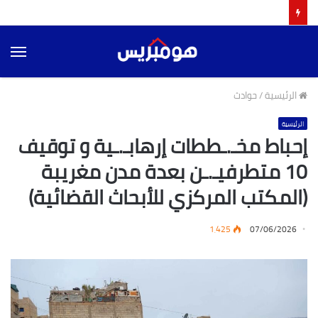
الق
الرئيسية
/
حوادث
الرئيسية
إحباط مخـ.ـططات إرهابـ.ـية و توقيف
10 متطرفيـ.ـن بعدة مدن مغريبة
(المكتب المركزي للأبحاث القضائية)
1٬425
07/06/2026