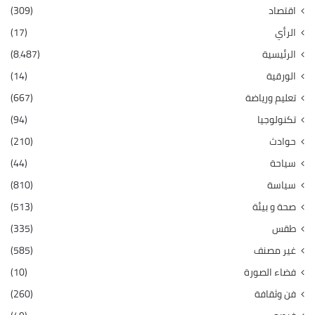
اقتصاد
(309)
الرأي
(17)
الرئيسية
(8٬487)
الورقية
(14)
تعليم ورياضة
(667)
تكنولوجيا
(94)
حوادث
(210)
سياحة
(44)
سياسة
(810)
صحة و بيئة
(513)
طقس
(335)
غير مصنف
(585)
فضاء الصورة
(10)
فن وثقافة
(260)