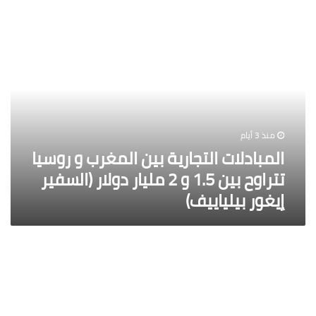
ا
ل
م
ب
ا
د
ل
ا
منذ 3 أيام
ت
المبادلات التجارية بين المغرب و روسيا
ا
ل
تتراوح بين 1.5 و 2 مليار دولار (السفير
ت
إيغور بيلياييف)
ج
ا
ر
ا
ي
ل
ة
ف
ب
ق
ي
ي
ن
ه