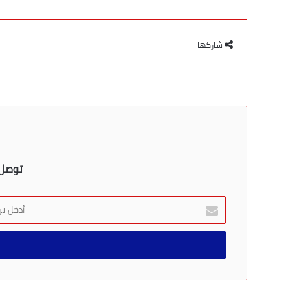
شاركها
توصل ب
أ
د
خ
ل
ب
ر
ي
د