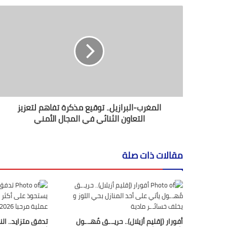
ك
ا
ل
إ
ل
ك
ت
ر
و
ن
المغرب-البرازيل.. توقيع مذكرة تفاهم لتعزيز
ي
التعاون الثنائي في المجال الأمني
مقالات ذات صلة
أفورار (إقليم أزيلال).. حريـ.ـق مُهـ.ـول
تدفق متزايد.. ال