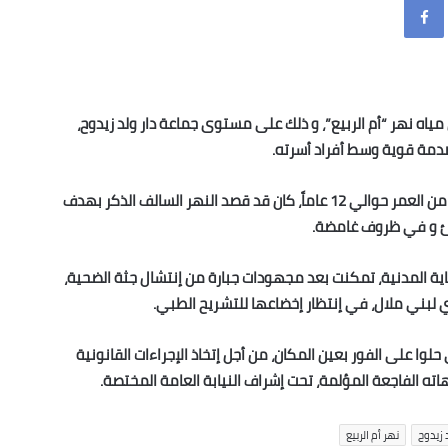
لاثاء (21 ماي)، إثر غرقه في مياه نهر “أم الربيع”، و ذلك على مستوى جماعة دار ولد زيدوح،
 صدمة قوية وسط أفراد أسرته.
وحسب المعطيات المتوفرة لـ “هومبريس”، فإن الطفل البالغ من العمر حوالي 12 عاماً، كان قد قصد النهر السالف الذكر بهدف
جئ و في ظروف غامضة.
قاية المدنية، تمكنت بعد مجهودات جبارة من إنتشال جثة الضحية،
ني ملال، في إنتظار إخضاعها للتشريح الطبي.
لوا على الفور بعين المكان، من أجل إتخاذ الإجراءات القانونية
ته الفاجعة المؤلمة، تحت إشراف النيابة العامة المختصة.
 زيدوح
نهر أم الربيع