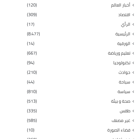
أخبار العالم
(120)
اقتصاد
(309)
الرأي
(17)
الرئيسية
(8٬477)
الورقية
(14)
تعليم ورياضة
(667)
تكنولوجيا
(94)
حوادث
(210)
سياحة
(44)
سياسة
(810)
صحة و بيئة
(513)
طقس
(335)
غير مصنف
(585)
فضاء الصورة
(10)