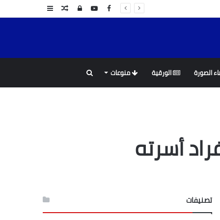
Facebook
YouTube
تسجيل
مقال
عمود
الدخول
عشوائي
جانبي
بحث
ء الصورة
الورقية
منوعات
عن
راد أسرته
تصنيفات