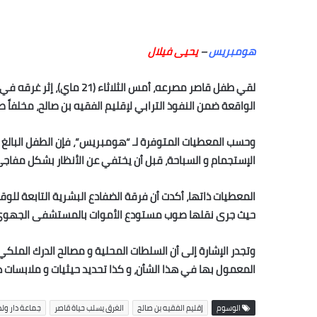
هومبريس
–
يحيى فيلال
لقي طفل قاصر مصرعه، أمس الث
الواقعة ضمن النفوذ الترابي لإقليم الفقيه بن صالح، مخلفاً
الإستجمام و السباحة، قبل أن يختفي عن الأنظار بشكل مفا
المعطيات ذاتها، أكدت أن فرقة الضفادع البشرية التابعة للو
حيث جرى نقلها صوب مستودع الأموات بالمستشفى الجهوي لب
وتجدر الإشارة إلى أن السلطات المحلية و مصالح الدرك الملكي ح
المعمول بها في هذا الشأن، و كذا تحديد حيثيات و ملابسات ها
الوسوم
إقليم الفقيه بن صالح
الغرق يسلب حياة قاصر
جماعة دار ولد