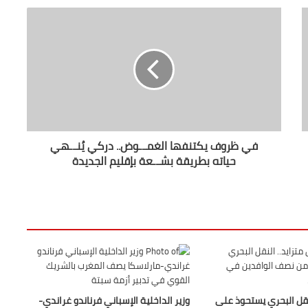
في ظروف يكتنفها الغمـ.ـوض.. دركي يُنـ.ـهي
حياته بطريقة بشـ.ـعة بإقليم الجديدة
نقل البحري يستحوذ على
وزير الداخلية الإسباني فرناندو غراندي-