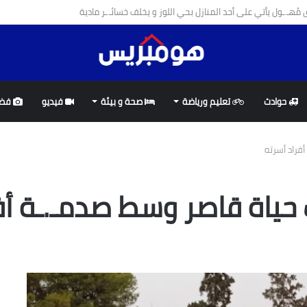
 يستحوذ على أكثر من نصف الوافدين في عملية مرحبا 2026
حوادث
تعليم ورياضة
صحة و بيئة
فيديو
فضا
أفراد أسرته
 حياة قاصر وسط صدمـ.ـة أف