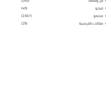
فن وثقافة
(260)
فيديو
(49)
مجتمع
(2٬667)
مقالات بالفرنسية
(29)