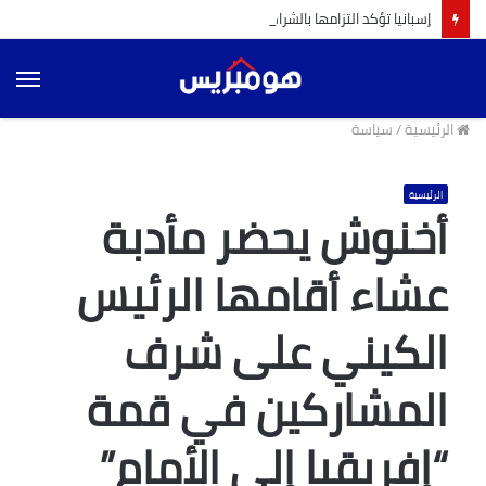
إسبانيا تؤكد التزامها بالشراكة مع المغرب و البرتغال لإنجاح تنظيم مونديال 2030 (ميلاجروس تولون)
الق
الرئيسية
/
سياسة
الرئيسية
أخنوش يحضر مأدبة
عشاء أقامها الرئيس
الكيني على شرف
المشاركين في قمة
“إفريقيا إلى الأمام”