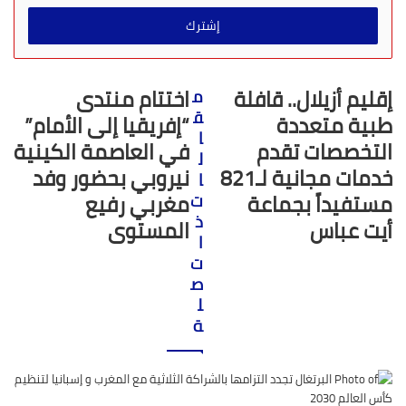
خ
ل
ب
ر
ي
إقليم أزيلال.. قافلة
اختتام منتدى
م
د
ق
طبية متعددة
“إفريقيا إلى الأمام”
ك
ا
ا
التخصصات تقدم
في العاصمة الكينية
ل
ل
خدمات مجانية لـ821
نيروبي بحضور وفد
ا
إ
مستفيداً بجماعة
مغربي رفيع
ت
ل
ك
ذ
أيت عباس
المستوى
ت
ا
ر
ت
و
ص
ن
ل
ي
ة