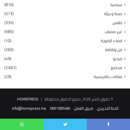
سياسة
(810)
صحة و بيئة
(513)
طقس
(335)
غير مصنف
(585)
فضاء الصورة
(10)
فن وثقافة
(260)
فيديو
(49)
مجتمع
(2٬667)
مقالات بالفرنسية
(29)
© حقوق النشر 2026، جميع الحقوق محفوظة |
HOMEPRESS
الخط التحريري
فريق العمل
0661585485
info@homepress.ma