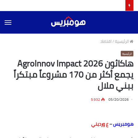
الق
الرئيسية
/
اقتصاد
الرئيسية
هاكاثون AgroInnov Impact 2026
يجمع أكثر من 170 مشروعاً مبتكراً
ببني ملال
5٬932
05/20/2026
هومبريس
–
ع ورديني