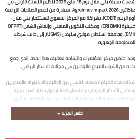
شهدت مدينة بني ملال يوم 18 ماي 2026 تنظيم النسخة الأولى من
هاكاثون AgroInnov Impact 2026، بمبادرة من تجمع الصناعات الزراعية
أوم الربيع (COER)، بشراكة مع المركز الجهوي للاستثمار بني ملال-
خنيفرة (CRI BMK)، ومكتب التكوين المهني وإنعاش الشغل (OFPPT
BMK)، وجامعة السلطان مولاي سليمان (USMS)، إلى جانب شركاء
المنظومة الجهوية.
وقد احتضن مركز المؤتمرات والثقافة فعاليات هذا الحدث الذي جمع
نخبة من الشباب المبدع والباحثين في مجالات الابتكار الزراعي.
شكلت هذه المبادرة منصة للتلاقي بين الطلبة والدكتوراه والمتدربين
وحاملي الأفكار الجديدة، حيث ناقش المشاركون قضايا استراتيجية
مرتبطة بـ الفلاحة المستدامة، الصناعات الزراعية، الاقتصاد الدائري،
والتكنولوجيات المبتكرة، في أجواء تنافسية تهدف إلى تحويل الأفكار
اظهر المزيد
إلى مشاريع قابلة للتنفيذ.
وعرفت هذه الدورة مشاركة واسعة تجاوزت 170 مشروعاً مبتكراً، تأهل
منها 10 مشاريع نهائية عرضت حلولها أمام لجنة من الخبراء، الذين