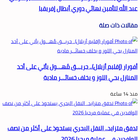
عبد الله لتأمين نهائي دوري أبطال إفريقيا
مقالات ذات صلة
أفورار (إقليم أزيلال).. حريـ.ـق مُهـ.ـول يأتي على أحد
المنازل بحي اللوز و يخلف خسائـ.ـر مادية
منذ 14 ساعة
تدفق متزايد.. النقل البحري يستحوذ على أكثر من نصف
الوافدين في عملية مرحبا 2026