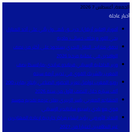
الجمعة, أغسطس 7 2026
أخبار عاجلة
أفورار (إقليم أزيلال).. حريـ.ـق مُهـ.ـول يأتي على أحد المنازل
بحي اللوز و يخلف خسائـ.ـر مادية
تدفق متزايد.. النقل البحري يستحوذ على أكثر من نصف
الوافدين في عملية مرحبا 2026
وزير الداخلية الإسباني فرناندو غراندي-مارلاسكا يصف
المغرب بالشريك القوي في تدبير أزمة سبتة
رونو المغرب تواصل تعزيز الحضور الصناعي بإنتاج يقارب 200
ألف سيارة خلال النصف الأول من سنة 2026
المهاجم المغربي ياسر الزبيري يعلن عزمه تقديم موسم
قوي مع نادي راسينغ سانتاندير الإسباني
الاتحاد الأوروبي يؤيد إنشاء مراكز خارجية لإعادة المهاجرين
غير النظاميين اعتبارا من 2027