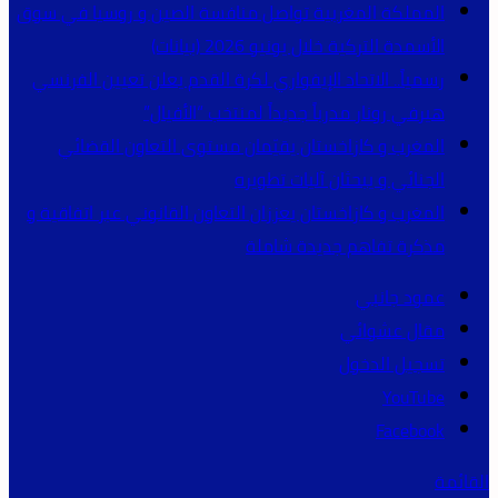
المملكة المغربية تواصل منافسة الصين و روسيا في سوق
الأسمدة التركية خلال يونيو 2026 (بيانات)
رسمياً.. الاتحاد الإيفواري لكرة القدم يعلن تعيين الفرنسي
هيرفي رونار مدرباً جديداً لمنتخب “الأفيال”
المغرب و كازاخستان يقيّمان مستوى التعاون القضائي
الجنائي و يبحثان آليات تطويره
المغرب و كازاخستان يعززان التعاون القانوني عبر اتفاقية و
مذكرة تفاهم جديدة شاملة
عمود جانبي
مقال عشوائي
تسجيل الدخول
YouTube
Facebook
القائمة