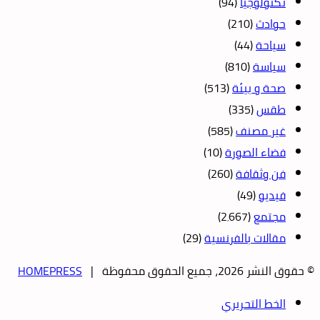
تكنولوجيا
(94)
حوادث
(210)
سياحة
(44)
سياسة
(810)
صحة و بيئة
(513)
طقس
(335)
غير مصنف
(585)
فضاء الصورة
(10)
فن وثقافة
(260)
فيديو
(49)
مجتمع
(2٬667)
مقالات بالفرنسية
(29)
© حقوق النشر 2026، جميع الحقوق محفوظة |
HOMEPRESS
الخط التحريري