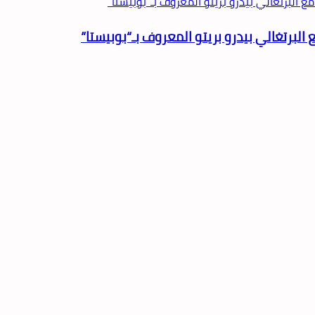
البرتغالي بيدرو بريتو المعروف بـ“بوبيستا”