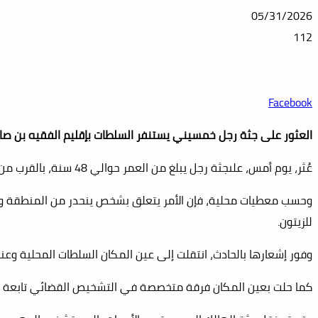
05/31/2026
112
Facebook
العثور على جثة رجل خمسيني يستنفر السلطات بإقليم الفقيه بن صا
عُثر، يوم أمس، علىجثة رجل يبلغ من العمر حوالي 48 سنة، بالقرب من أحد الحقول الفلاحية بدوار أولاد بركات التابع لجماعة حد بوموسى بإقليم الفقيه بن صالح، في ظروف لا تزال غير محددة.
وحسب معطيات محلية، فإن الأمر يتعلق بشخص ينحدر من المنطقة ويقيم
للزيتون.
وفور إشعارها بالحادث، انتقلت إلى عين المكان السلطات المحلية و
كما حلت بعين المكان فرقة متخصصة في التشخيص القضائي تابعة للدرك 