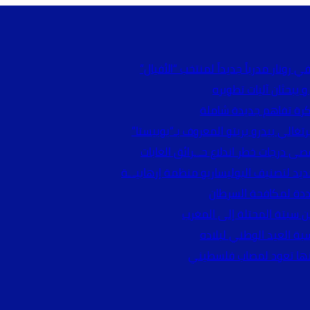
 رونار مدرباً جديداً لمنتخب “الأفيال”
 يبحثان آليات تطويره
ذكرة تفاهم جديدة شاملة
تغالي بيدرو بريتو المعروف بـ“بوبيستا”
صى درجات خطر اندلاع حـ.ـرائق الغابات
يد لتصنيف البوليساريو منظمة إرهابيـ.ـة
حددة لمكافحة السرطان
ن سبتة المحتلة إلى المغرب
ة العيد الوطني لبلاده
أنها تعود لمصاب فلسطيني