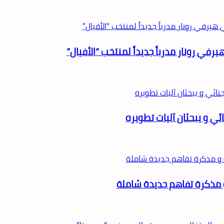
يرفي رونار مدرباً جديداً لمنتخب “الأفيال”
ئي و يبحثان آليات تطويره
 و مذكرة تفاهم جديدة شاملة