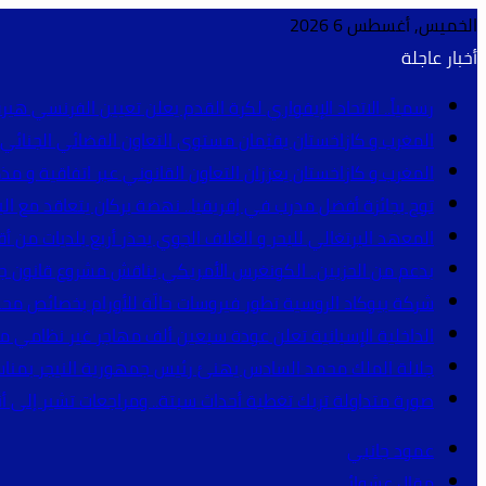
الخميس, أغسطس 6 2026
أخبار عاجلة
رسمياً.. الاتحاد الإيفواري لكرة القدم يعلن تعيين الفرنسي هيرفي
المغرب و كازاخستان يقيّمان مستوى التعاون القضائي الجنائي و
المغرب و كازاخستان يعززان التعاون القانوني عبر اتفاقية و م
توج بجائزة أفضل مدرب في إفريقيا.. نهضة بركان يتعاقد مع البر
المعهد البرتغالي للبحر و الغلاف الجوي يحذر أربع بلديات من أق
بدعم من الحزبين.. الكونغرس الأمريكي يناقش مشروع قانون جد
شركة بيوكاد الروسية تطور فيروسات حالّة للأورام بخصائص م
الداخلية الإسبانية تعلن عودة سبعين ألف مهاجر غير نظامي م
جلالة الملك محمد السادس يهنئ رئيس جمهورية النيجر بمناسب
صورة متداولة تربك تغطية أحداث سبتة.. ومراجعات تشير إلى 
عمود جانبي
مقال عشوائي