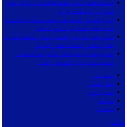
المملكة المغربية تعزز تنافسيتها السياحية عبر أكبر برنامج
شتوي في تاريخ شركة رايان إير
الرئيس الأمريكي دونالد ترامب يوقع مرسوماً جديداً للحد من
سياحة الولادة وسط جدل دستوري متصاعد
مشروع أنبوب الغاز نيجيريا-المغرب يحظى بموافقة إكواس و
يشكل تحولاً في المشهد الطاقي الإفريقي
ناصر بوريطة يحل بمدينة كالي لتمثيل جلالة الملك في
مراسيم تنصيب الرئيس الكولومبي الجديد
عمود جانبي
مقال عشوائي
تسجيل الدخول
YouTube
Facebook
القائمة