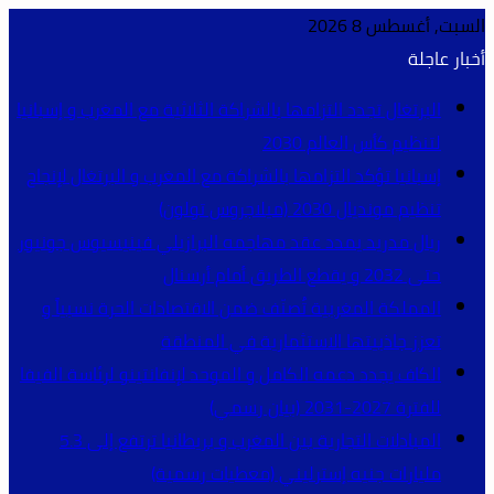
السبت, أغسطس 8 2026
أخبار عاجلة
البرتغال تجدد التزامها بالشراكة الثلاثية مع المغرب و إسبانيا
لتنظيم كأس العالم 2030
إسبانيا تؤكد التزامها بالشراكة مع المغرب و البرتغال لإنجاح
تنظيم مونديال 2030 (ميلاجروس تولون)
ريال مدريد يمدد عقد مهاجمه البرازيلي فينيسيوس جونيور
حتى 2032 و يقطع الطريق أمام أرسنال
المملكة المغربية تُصنّف ضمن الاقتصادات الحرة نسبياً و
تعزز جاذبيتها الاستثمارية في المنطقة
الكاف يجدد دعمه الكامل و الموحد لإنفانتينو لرئاسة الفيفا
للفترة 2027-2031 (بيان رسمي)
المبادلات التجارية بين المغرب و بريطانيا ترتفع إلى 5.3
مليارات جنيه إسترليني (معطيات رسمية)