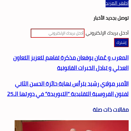
اظهر المزيد
توصل بجديد الأخبار
أدخل بريدك الإلكتروني
المغرب و عُمان يوقعان مذكرة تفاهم لتعزيز التعاون
العدلي و تبادل الخبرات القانونية
الأمير مولاي رشيد يترأس نهاية جائزة الحسن الثاني
لفنون الفروسية التقليدية “التبوريدة” في دورتها الـ25
مقالات ذات صلة