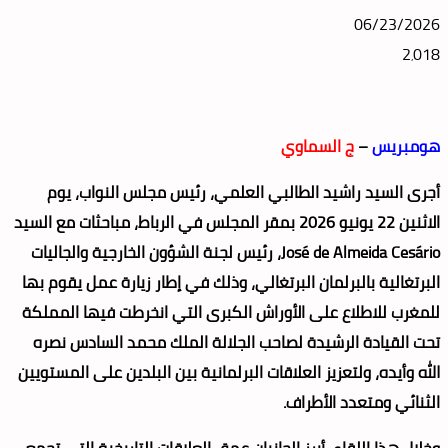
06/23/2026
2٬018
هومبريس
–
ج السماوي
أجرى السيد راشيد الطالبي العلمي، رئيس مجلس النواب، يوم
الاثنين 22 يونيو 2026 بمقر المجلس في الرباط، مباحثات مع السيد
José de Almeida Cesário، رئيس لجنة الشؤون الخارجية والجاليات
البرتغالية بالبرلمان البرتغالي، وذلك في إطار زيارة عمل يقوم بها
للمغرب للاطلاع على الأوراش الكبرى التي انخرطت فيها المملكة
تحت القيادة الرشيدة لصاحب الجلالة الملك محمد السادس نصره
الله وأيده، ولتعزيز العلاقات البرلمانية بين البلدين على المستويين
الثنائي ومتعدد الأطراف.
وخلال هذا اللقاء، أبرز الجانبان عمق العلاقات التاريخية التي تجمع