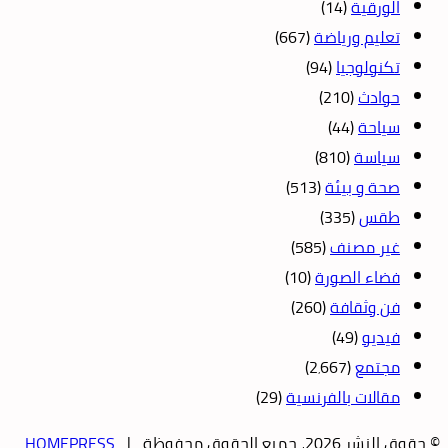
الورقية
(14)
تعليم ورياضة
(667)
تكنولوجيا
(94)
حوادث
(210)
سياحة
(44)
سياسة
(810)
صحة و بيئة
(513)
طقس
(335)
غير مصنف
(585)
فضاء الصورة
(10)
فن وثقافة
(260)
فيديو
(49)
مجتمع
(2٬667)
مقالات بالفرنسية
(29)
© حقوق النشر 2026، جميع الحقوق محفوظة |
HOMEPRESS