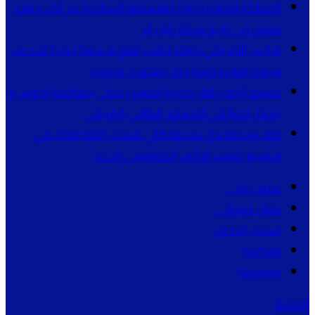
المملكة المغربية تعزز تنافسيتها السياحية عبر أكبر برنامج
شتوي في تاريخ شركة رايان إير
الرئيس الأمريكي دونالد ترامب يوقع مرسوماً جديداً للحد من
سياحة الولادة وسط جدل دستوري متصاعد
مشروع أنبوب الغاز نيجيريا-المغرب يحظى بموافقة إكواس و
يشكل تحولاً في المشهد الطاقي الإفريقي
ناصر بوريطة يحل بمدينة كالي لتمثيل جلالة الملك في
مراسيم تنصيب الرئيس الكولومبي الجديد
عمود جانبي
مقال عشوائي
تسجيل الدخول
YouTube
Facebook
القائمة