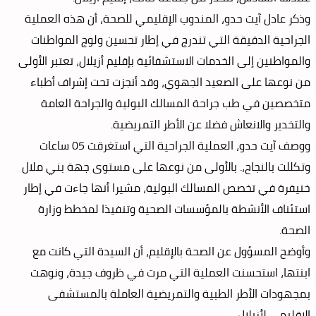
وذكر عادل آيت حدو، المندوب الإقليمي للصحة، أن هذه العملية
الجراحية الدقيقة التي تندرج في إطار تحسين ولوج المواطنات
والمواطنين إلى الخدمات الاستشفائية بإقليم أزيلال، تعتبر الأولى
من نوعها على الصعيد الجهوي، وقد أنجزت تحت إشراف
أطباء
متخصصين في طب جراحة المسالك البولية والجراحة العامة
والتخدير والانعاش فضلا عن الأطر التمريضية.
ووصف آيت حدو، العملية الجراحية التي استغرقت 05 ساعات
وتكللت بالنجاح،. بالأولى من نوعها على مستوى جهة بني ملال
خنيفرة في تخصص المسالك البولية، مشيرا أنها جاءت في إطار
استئناف الأنشطة بالمؤسسات الصحية وتنفيذا لمخطط وزارة
الصحة.
وأوضح المسؤول عن الصحة بالإقليم، أن السيدة التي كانت مع
ابنتها، استحسنت العملية التي مرت في ظروف جيدة، ونوهت
بمجهودات الأطر الطبية والتمريضية العاملة بالمستشفى
الإقليمي لأزيلال.