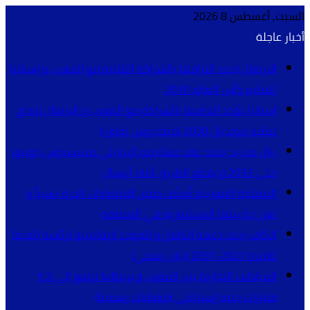
السبت, أغسطس 8 2026
أخبار عاجلة
البرتغال تجدد التزامها بالشراكة الثلاثية مع المغرب و إسبانيا
لتنظيم كأس العالم 2030
إسبانيا تؤكد التزامها بالشراكة مع المغرب و البرتغال لإنجاح
تنظيم مونديال 2030 (ميلاجروس تولون)
ريال مدريد يمدد عقد مهاجمه البرازيلي فينيسيوس جونيور
حتى 2032 و يقطع الطريق أمام أرسنال
المملكة المغربية تُصنّف ضمن الاقتصادات الحرة نسبياً و
تعزز جاذبيتها الاستثمارية في المنطقة
الكاف يجدد دعمه الكامل و الموحد لإنفانتينو لرئاسة الفيفا
للفترة 2027-2031 (بيان رسمي)
المبادلات التجارية بين المغرب و بريطانيا ترتفع إلى 5.3
مليارات جنيه إسترليني (معطيات رسمية)