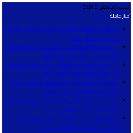
السبت, أغسطس 8 2026
أخبار عاجلة
البرتغال تجدد التزامها بالشراكة الثلاثية مع المغرب و إسبانيا
لتنظيم كأس العالم 2030
إسبانيا تؤكد التزامها بالشراكة مع المغرب و البرتغال لإنجاح
تنظيم مونديال 2030 (ميلاجروس تولون)
ريال مدريد يمدد عقد مهاجمه البرازيلي فينيسيوس جونيور
حتى 2032 و يقطع الطريق أمام أرسنال
المملكة المغربية تُصنّف ضمن الاقتصادات الحرة نسبياً و
تعزز جاذبيتها الاستثمارية في المنطقة
الكاف يجدد دعمه الكامل و الموحد لإنفانتينو لرئاسة الفيفا
للفترة 2027-2031 (بيان رسمي)
المبادلات التجارية بين المغرب و بريطانيا ترتفع إلى 5.3
مليارات جنيه إسترليني (معطيات رسمية)