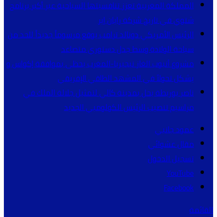
المملكة المغربية تعزز تنافسيتها السياحية عبر أكبر برنامج
شتوي في تاريخ شركة رايان إير
الرئيس الأمريكي دونالد ترامب يوقع مرسوماً جديداً للحد من
سياحة الولادة وسط جدل دستوري متصاعد
مشروع أنبوب الغاز نيجيريا-المغرب يحظى بموافقة إكواس و
يشكل تحولاً في المشهد الطاقي الإفريقي
ناصر بوريطة يحل بمدينة كالي لتمثيل جلالة الملك في
مراسيم تنصيب الرئيس الكولومبي الجديد
عمود جانبي
مقال عشوائي
تسجيل الدخول
YouTube
Facebook
القائمة