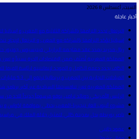
السبت, أغسطس 8 2026
أخبار عاجلة
البرتغال تجدد التزامها بالشراكة الثلاثية مع المغرب و إسبانيا لتنظ
إسبانيا تؤكد التزامها بالشراكة مع المغرب و البرتغال لإنجاح تنظيم مونديال 2030 (
ريال مدريد يمدد عقد مهاجمه البرازيلي فينيسيوس جونيور حتى 2032 و يقطع الطريق أمام أر
المملكة المغربية تُصنّف ضمن الاقتصادات الحرة نسبياً و تعزز 
الكاف يجدد دعمه الكامل و الموحد لإنفانتينو لرئاسة الفيفا للفترة 2027-2031 (بيان
المبادلات التجارية بين المغرب و بريطانيا ترتفع إلى 5.3 مليارات جنيه إسترليني (معطيات رسمية)
المملكة المغربية تعزز تنافسيتها السياحية عبر أكبر برنامج شت
الرئيس الأمريكي دونالد ترامب يوقع مرسوماً جديداً للحد من
مشروع أنبوب الغاز نيجيريا-المغرب يحظى بموافقة إكواس و ي
ناصر بوريطة يحل بمدينة كالي لتمثيل جلالة الملك في مراسيم
عمود جانبي
مقال عشوائي