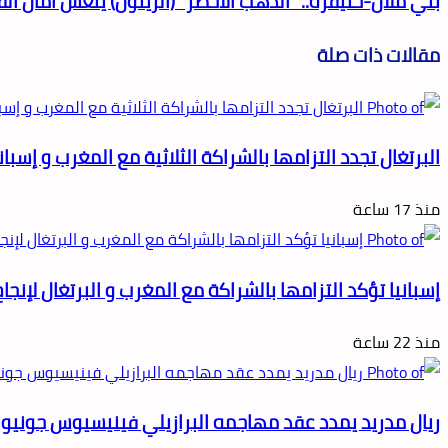
بني ملال-خنيفرة.. "الذهب الأخضر" (الزيتون) ينعش آمال ال
مقالات ذات صلة
البرتغال تجدد التزامها بالشراكة الثلاثية مع المغرب و إسبانيا 
منذ 17 ساعة
إسبانيا تؤكد التزامها بالشراكة مع المغرب و البرتغال لإنجاح تنظيم مونديال 
منذ 22 ساعة
ريال مدريد يمدد عقد مهاجمه البرازيلي فينيسيوس جونيور حتى 2032 و يقطع الطريق أما