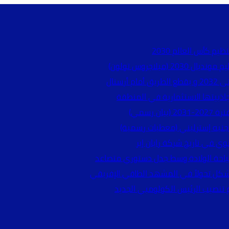
يم كأس العالم 2030
ميلاجروس تولون)
سنال
جاذبيتها الاستثمارية في المنطقة
 رسمي)
وي في تاريخ شركة رايان إير
 سياحة الولادة وسط جدل دستوري متصاعد
شكل تحولاً في المشهد الطاقي الإفريقي
 تنصيب الرئيس الكولومبي الجديد