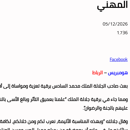
المهني
05/12/2026
1٬736
Facebook
هومبريس
–
الرباط
بعث صاحب الجلالة الملك محمد السادس برقية تعزية ومواساة إلى أ
ومما جاء في برقية جلالة الملك “علمنا بعميق التأثر وبالغ الأسى با
عليهم بالجنة والرضوان”.
وقال جلالته “وبهذه المناسبة الأليمة، نعرب لكم ومن خلالكم، لكافة أ
سائلينه جل في علاه أن يعوضكم عن رحيله جميل الصبر وحسن العزاء، صا