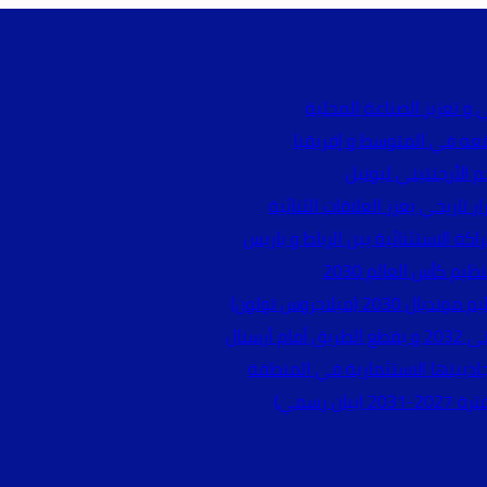
و تعزيز الصناعة المحلية
قعه في المتوسط و إفريقيا
م الأرجنتيني ليونيل
 تاريخي يعزز العلاقات الثنائية
ة الاستثنائية بين الرباط و باريس
يم كأس العالم 2030
ميلاجروس تولون)
سنال
جاذبيتها الاستثمارية في المنطقة
 رسمي)