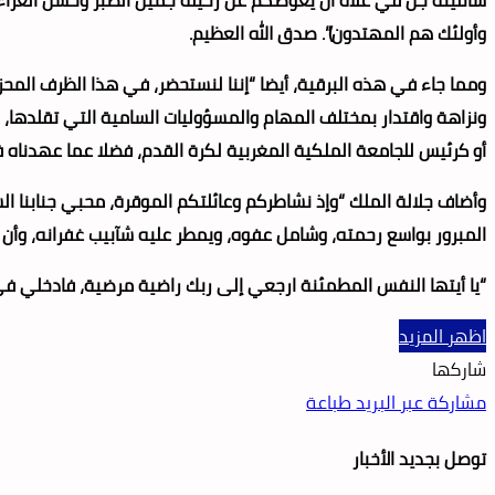
وأولئك هم المهتدون)”. صدق الله العظيم.
ومما جاء في هذه البرقية، أيضا “إننا لنستحضر، في هذا الظرف المح
ونزاهة واقتدار بمختلف المهام والمسؤوليات السامية التي تقلدها، 
أو كرئيس للجامعة الملكية المغربية لكرة القدم، فضلا عما عهدناه 
وأضاف جلالة الملك “وإذ نشاطركم وعائلتكم الموقرة، محبي جنابنا الش
المبرور بواسع رحمته، وشامل عفوه، ويمطر عليه شآبيب غفرانه، وأن 
“يا أيتها النفس المطمئنة ارجعي إلى ربك راضية مرضية، فادخلي في عب
اظهر المزيد
شاركها
مشاركة عبر البريد
طباعة
توصل بجديد الأخبار