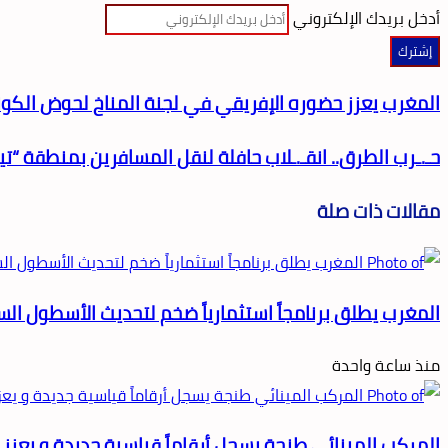
أدخل بريدك الإلكتروني
المغرب يعزز حضوره الإفريقي في لجنة المناخ لحوض الكو
حـ.ـرب الطرق.. انقـ.ـلاب حافلة لنقل المسافرين بمنطقة “تي
مقالات ذات صلة
المغرب يطلق برنامجاً استثمارياً ضخم لتحديث الأسطول الس
منذ ساعة واحدة
المركب المينائي طنجة يسجل أرقاماً قياسية جديدة و يعز