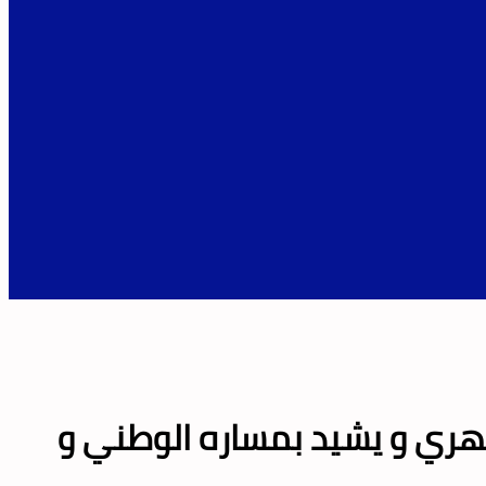
فهري و يشيد بمساره الوطني و