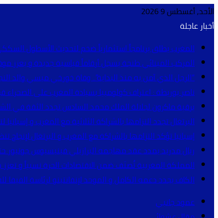
الأحد, أغسطس 9 2026
أخبار عاجلة
المغرب يطلق برنامجاً استثمارياً ضخم لتحديث الأسطول السككي 
المركب المينائي طنجة يسجل أرقاماً قياسية جديدة و يعزز مو
“الرجل الذي آمن به منذ البداية”.. وفاة خورخي ميسي والد النج
ناصر بوريطة : اعتراف كولومبيا بسيادة المغرب على الصحراء قرار
برقية ماكرون لجلالة الملك محمد السادس تجدد الثقة في الشراك
البرتغال تجدد التزامها بالشراكة الثلاثية مع المغرب و إسبانيا لتنظ
إسبانيا تؤكد التزامها بالشراكة مع المغرب و البرتغال لإنجاح تنظيم مونديال 2030 (
ريال مدريد يمدد عقد مهاجمه البرازيلي فينيسيوس جونيور حتى 2032 و يقطع الطريق أمام أر
المملكة المغربية تُصنّف ضمن الاقتصادات الحرة نسبياً و تعزز 
الكاف يجدد دعمه الكامل و الموحد لإنفانتينو لرئاسة الفيفا للفترة 2027-2031 (بيان
عمود جانبي
مقال عشوائي