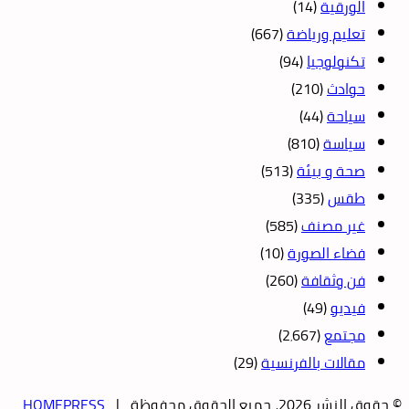
الورقية
(14)
تعليم ورياضة
(667)
تكنولوجيا
(94)
حوادث
(210)
سياحة
(44)
سياسة
(810)
صحة و بيئة
(513)
طقس
(335)
غير مصنف
(585)
فضاء الصورة
(10)
فن وثقافة
(260)
فيديو
(49)
مجتمع
(2٬667)
مقالات بالفرنسية
(29)
© حقوق النشر 2026، جميع الحقوق محفوظة |
HOMEPRESS