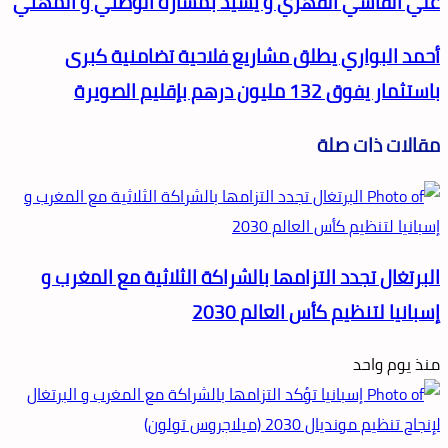
علي الفاسي الفهري و يشيد بمساره الوطني و المهني
أحمد البواري يطلق مشاريع فلاحية تضامنية كبرى
باستثمار يفوق 132 مليون درهم بإقليم الصويرة
مقالات ذات صلة
البرتغال تجدد التزامها بالشراكة الثلاثية مع المغرب و
إسبانيا لتنظيم كأس العالم 2030
منذ يوم واحد