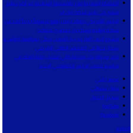
المملكة المغربية تعزز تنافسيتها السياحية عبر أكبر برنامج
شتوي في تاريخ شركة رايان إير
الرئيس الأمريكي دونالد ترامب يوقع مرسوماً جديداً للحد من
سياحة الولادة وسط جدل دستوري متصاعد
مشروع أنبوب الغاز نيجيريا-المغرب يحظى بموافقة إكواس و
يشكل تحولاً في المشهد الطاقي الإفريقي
ناصر بوريطة يحل بمدينة كالي لتمثيل جلالة الملك في
مراسيم تنصيب الرئيس الكولومبي الجديد
عمود جانبي
مقال عشوائي
تسجيل الدخول
YouTube
Facebook
القائمة