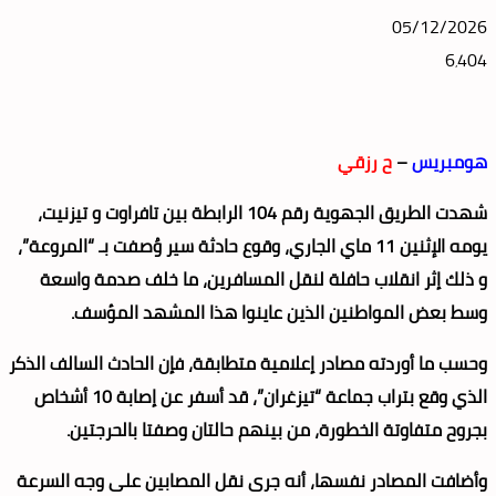
05/12/2026
6٬404
هومبريس
–
ح رزقي
شهدت الطريق الجهوية رقم 104 الرابطة بين تافراوت و تيزنيت،
يومه الإثنين 11 ماي الجاري، وقوع حادثة سير وُصفت بـ “المروعة”،
و ذلك إثر انقلاب حافلة لنقل المسافرين، ما خلف صدمة واسعة
وسط بعض المواطنين الذين عاينوا هذا المشهد المؤسف.
وحسب ما أوردته مصادر إعلامية متطابقة، فإن الحادث السالف الذكر
الذي وقع بتراب جماعة “تيزغران”، قد أسفر عن إصابة 10 أشخاص
بجروح متفاوتة الخطورة، من بينهم حالتان وصفتا بالحرجتين.
وأضافت المصادر نفسها، أنه جرى نقل المصابين على وجه السرعة