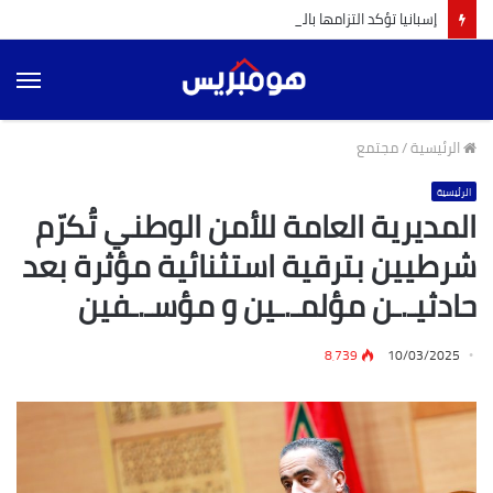
إسبانيا تؤكد التزامها بالشراكة مع المغرب و البرتغال لإنجاح تنظيم مونديال 2030 (ميلاجروس تولون)
الق
الرئيسية
/
مجتمع
الرئيسية
المديرية العامة للأمن الوطني تُكرّم
شرطيين بترقية استثنائية مؤثرة بعد
حادثيـ.ـن مؤلمـ.ـين و مؤسـ.ـفين
8٬739
10/03/2025