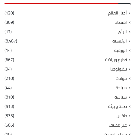
أخبار العالم
(120)
اقتصاد
(309)
الرأي
(17)
الرئيسية
(8٬487)
الورقية
(14)
تعليم ورياضة
(667)
تكنولوجيا
(94)
حوادث
(210)
سياحة
(44)
سياسة
(810)
صحة و بيئة
(513)
طقس
(335)
غير مصنف
(585)
فضاء الصورة
(10)