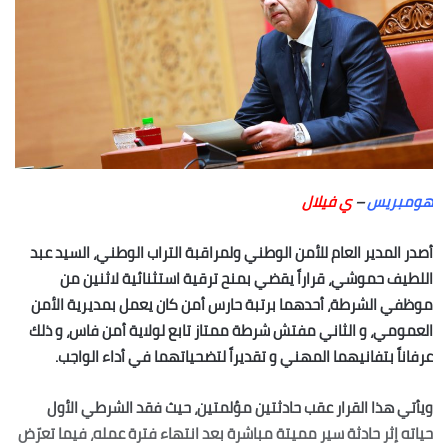
هومبريس
–
ي فيلال
أصدر المدير العام للأمن الوطني ولمراقبة التراب الوطني، السيد عبد
اللطيف حموشي، قراراً يقضي بمنح ترقية استثنائية لاثنين من
موظفي الشرطة، أحدهما برتبة حارس أمن كان يعمل بمديرية الأمن
العمومي، و الثاني مفتش شرطة ممتاز تابع لولاية أمن فاس، و ذلك
عرفاناً بتفانيهما المهني و تقديراً لتضحياتهما في أداء الواجب.
ويأتي هذا القرار عقب حادثتين مؤلمتين، حيث فقد الشرطي الأول
حياته إثر حادثة سير مميتة مباشرة بعد انتهاء فترة عمله، فيما تعرّض