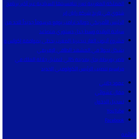
المملكة المغربية تعزز تنافسيتها السياحية عبر أكبر برنامج
شتوي في تاريخ شركة رايان إير
الرئيس الأمريكي دونالد ترامب يوقع مرسوماً جديداً للحد من
سياحة الولادة وسط جدل دستوري متصاعد
مشروع أنبوب الغاز نيجيريا-المغرب يحظى بموافقة إكواس و
يشكل تحولاً في المشهد الطاقي الإفريقي
ناصر بوريطة يحل بمدينة كالي لتمثيل جلالة الملك في
مراسيم تنصيب الرئيس الكولومبي الجديد
عمود جانبي
مقال عشوائي
تسجيل الدخول
YouTube
Facebook
القائمة