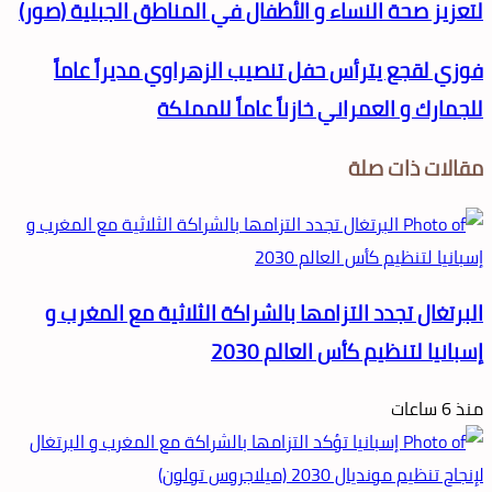
لتعزيز صحة النساء و الأطفال في المناطق الجبلية (صور)
فوزي لقجع يترأس حفل تنصيب الزهراوي مديراً عاماً
للجمارك و العمراني خازناً عاماً للمملكة
مقالات ذات صلة
البرتغال تجدد التزامها بالشراكة الثلاثية مع المغرب و
إسبانيا لتنظيم كأس العالم 2030
منذ 6 ساعات