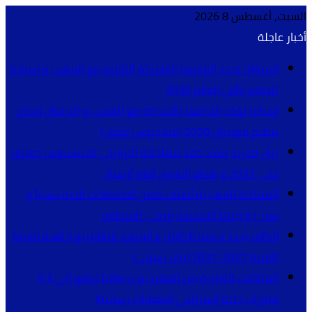
السبت, أغسطس 8 2026
أخبار عاجلة
البرتغال تجدد التزامها بالشراكة الثلاثية مع المغرب و إسبانيا
لتنظيم كأس العالم 2030
إسبانيا تؤكد التزامها بالشراكة مع المغرب و البرتغال لإنجاح
تنظيم مونديال 2030 (ميلاجروس تولون)
ريال مدريد يمدد عقد مهاجمه البرازيلي فينيسيوس جونيور
حتى 2032 و يقطع الطريق أمام أرسنال
المملكة المغربية تُصنّف ضمن الاقتصادات الحرة نسبياً و
تعزز جاذبيتها الاستثمارية في المنطقة
الكاف يجدد دعمه الكامل و الموحد لإنفانتينو لرئاسة الفيفا
للفترة 2027-2031 (بيان رسمي)
المبادلات التجارية بين المغرب و بريطانيا ترتفع إلى 5.3
مليارات جنيه إسترليني (معطيات رسمية)