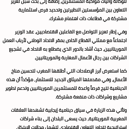
للوكالة وآليات مواكبة المستثمرين، إضافة إلى بحث سبل تعزيز
التعاون بين المؤسستين النظيرتين وتحديد فرص استثمارية
مشتركة في قطاعات ذات اهتمام مشترك.
وفي إطار تعزيز التواصل مع الفاعلين الاقتصاديين، عقد الوزير
اجتماعاً مع ممثلي القطاع الخاص بمقر الاتحاد الوطني لأرباب العمل
الموريتانيين، حيث أشاد بالدور الذي يضطلع به الاتحاد في تشجيع
الشراكات بين رجال الأعمال المغاربة والموريتانيين.
كما استعرض أبرز الإصلاحات التي أطلقها المغرب لتحسين مناخ
الأعمال، وفي مقدمتها الميثاق الجديد للاستثمار، مؤكداً أن هذه
الدينامية تتيح فرصاً واعدة للمستثمرين الموريتانيين وتدعم تطوير
مشاريع وشراكات ذات منفعة مشتركة.
وتأتي هذه الزيارة في سياق دينامية إيجابية تشهدها العلاقات
المغربية الموريتانية، حيث يسعى البلدان إلى بناء شراكات
استراتيجية تتجاوز التعاون الاقتصادي لتشمل مجالات الابتكار،