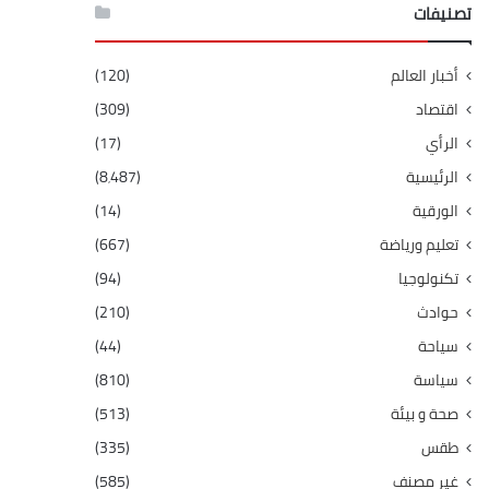
تصنيفات
أخبار العالم
(120)
اقتصاد
(309)
الرأي
(17)
الرئيسية
(8٬487)
الورقية
(14)
تعليم ورياضة
(667)
تكنولوجيا
(94)
حوادث
(210)
سياحة
(44)
سياسة
(810)
صحة و بيئة
(513)
طقس
(335)
غير مصنف
(585)