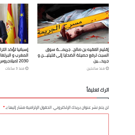
إقليم الفقيه بن صالح.. جريمـ.ـة سوق
إسبانيا تؤكد التز
السبت ترفع حصيلة الضحايا إلى قتيليـ.ـن و
المغرب و البرتغال
جريحـ.ـين
2030 (ميلاجروس تولون)
منذ ساعتين
منذ 3 ساعات
اترك تعليقاً
لن يتم نشر عنوان بريدك الإلكتروني.
الحقول الإلزامية مشار إليها بـ
*