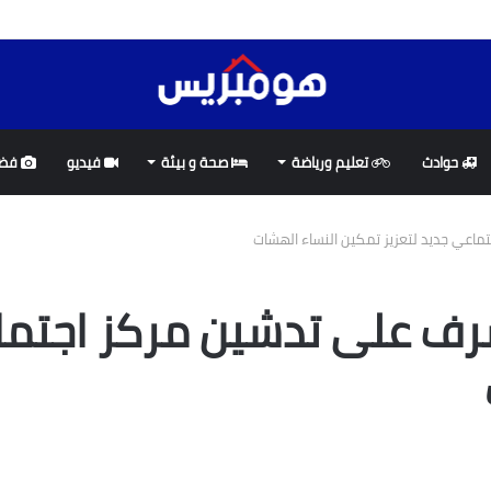
لمغرب و البرتغال لإنجاح تنظيم مونديال 2030 (ميلاجروس تولون)
حوادث
تعليم ورياضة
صحة و بيئة
فيديو
فضا
ماعي جديد لتعزيز تمكين النساء الهشات
رف على تدشين مركز اجتماع