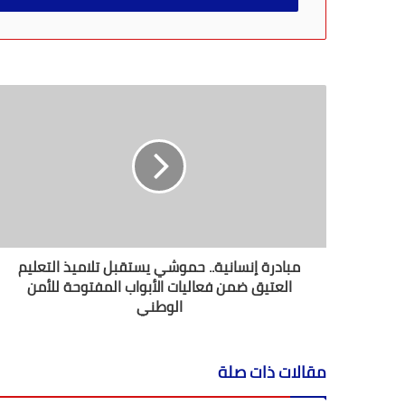
ب
ر
ي
د
ك
ا
ل
إ
ل
ك
ت
ر
و
ن
مبادرة إنسانية.. حموشي يستقبل تلاميذ التعليم
ي
العتيق ضمن فعاليات الأبواب المفتوحة للأمن
الوطني
مقالات ذات صلة