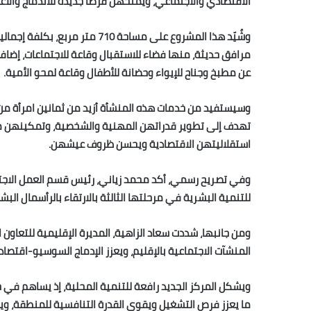
الاقتصادي والاجتماعي، ويمنحهن فرصاً جديدة للاندماج والاع
وشُيّد هذا المشروع على مساحة 10
مرافق حديثة، منها فضاء للاستقبال وقاعة للاجتماعات، إضافة 
عن مطبخ وجناح للإيواء وحضانة للأطفال وقاعة لمحو الأمية.
وسيستفيد من خدمات هذه المنشأة أزيد من ثمانين امرأة من 
تهدف إلى تطوير قدراتهن المهنية والشخصية، وتمكينهن من 
استقلاليتهن الاقتصادية ويحسن ظروف عيشهن.
وفي تصريح رسمي، أكد محمد زياني، رئيس قسم العمل الاجتماع
للتنمية البشرية في مرحلتها الثالثة بالارتقاء بالرأسمال ال
ومن جانبها، شددت سعاد الزاهية، المديرة الإقليمية للتعاو
المنشآت الاجتماعية بالإقليم، ويعزز الإدماج السوسيو-اقتصاد
ويشكل المركز الجديد رافعة للتنمية المحلية، إذ يساهم في
ما يعزز فرص التشغيل ويقوي القدرة التنافسية للمنطقة، ويمنح