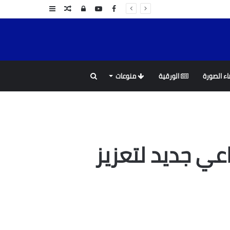
Facebook
YouTube
تسجيل
مقال
عمود
الدخول
عشوائي
جانبي
بحث
ء الصورة
الورقية
منوعات
عن
ي جديد لتعزيز