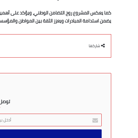
كما يعكس المشروع روح التضامن الوطني، ويؤكد على أهمية إ
يضمن استدامة المبادرات ويعزز الثقة بين المواطن والمؤس
شاركها
توصل ب
أ
د
خ
ل