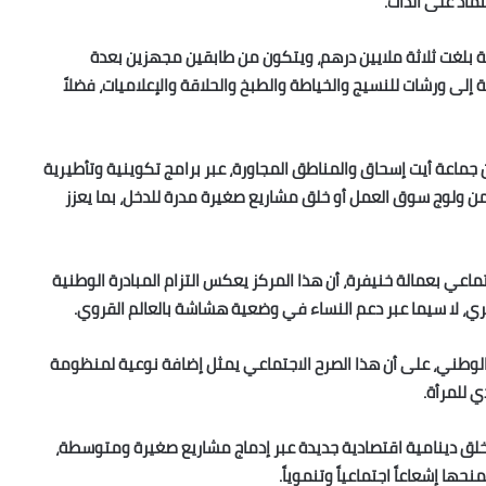
تماد على الذات.
7 متر مربع، بكلفة إجمالية بلغت ثلاثة ملايين درهم، ويتكون من طابقين مجهزين بعدة
إلى ورشات للنسيج والخياطة والطبخ والحلاقة والإعلاميات، فضلاً
جماعة أيت إسحاق والمناطق المجاورة، عبر برامج تكوينية وتأطيرية
ولوج سوق العمل أو خلق مشاريع صغيرة مدرة للدخل، بما يعزز
ي بعمالة خنيفرة، أن هذا المركز يعكس التزام المبادرة الوطنية
بشري، لا سيما عبر دعم النساء في وضعية هشاشة بالعالم القروي.
ن الوطني، على أن هذا الصرح الاجتماعي يمثل إضافة نوعية لمنظومة
ي للمرأة.
 خلق دينامية اقتصادية جديدة عبر إدماج مشاريع صغيرة ومتوسطة،
ها إشعاعاً اجتماعياً وتنموياً.