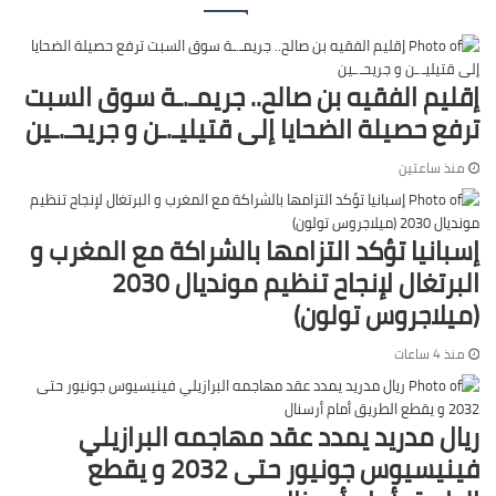
إقليم الفقيه بن صالح.. جريمـ.ـة سوق السبت
ترفع حصيلة الضحايا إلى قتيليـ.ـن و جريحـ.ـين
منذ ساعتين
إسبانيا تؤكد التزامها بالشراكة مع المغرب و
البرتغال لإنجاح تنظيم مونديال 2030
(ميلاجروس تولون)
منذ 4 ساعات
ريال مدريد يمدد عقد مهاجمه البرازيلي
فينيسيوس جونيور حتى 2032 و يقطع