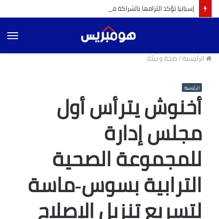
إسبانيا تؤكد التزامها بالشراكة مع المغرب و البرتغال لإنجاح تنظيم مونديال 2030 (ميلاجروس تولون)
الق
الرئيسية
/
صحة و بيئة
الرئيسية
أخنوش يترأس أول
مجلس إدارة
للمجموعة الصحية
الترابية بسوس‑ماسة
لتسريع تنزيل الإصلاح