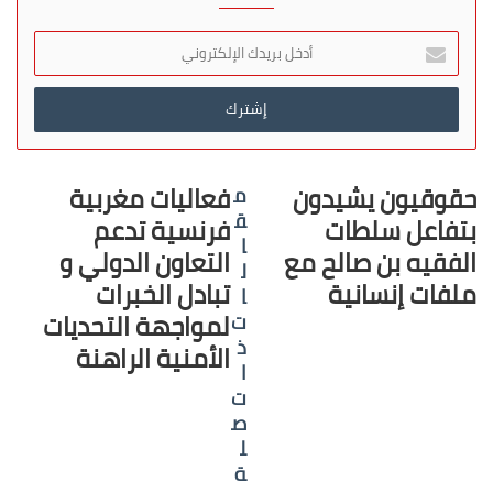
أ
د
خ
ل
ب
ر
ي
حقوقيون يشيدون
فعاليات مغربية
م
د
ق
بتفاعل سلطات
فرنسية تدعم
ك
ا
ا
الفقيه بن صالح مع
التعاون الدولي و
ل
ل
ملفات إنسانية
تبادل الخبرات
ا
إ
لمواجهة التحديات
ت
ل
ك
ذ
الأمنية الراهنة
ت
ا
ر
ت
و
ص
ن
ل
ي
ة