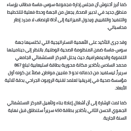
كما أبرز أخنوش أن مجلس إدارة مجموعة سوس‑ماسة مطالب بإرساء
منطق جديد في تدبير الصحة، يجعل من الجهة وحدة فعلية للتخطيط
والتنفيذ والتقييم، ويحول الميزانية إلى أداة للإنصاف لا مجرد إطار
محاسباتي.
وقد جرى التأكيد على الأهمية الاستراتيجية التي تكتسيها جهة
سوس‑ماسة ضمن المنظومة الصحية الوطنية، بالنظر إلى ديناميتها
التنموية والديمغرافية، حيث يحتل المركز الاستشفائي الجامعي
محمد السادس بأكادير مكانة محورية بطاقة استيعابية تبلغ 867
سريراً، ليستفيد من خدماته نحو 3 ملايين مواطن، فضلاً عن كونه أول
مؤسسة صحية في إفريقيا تعتمد تقنية الروبوت الجراحي بدقة ثلاثية
الأبعاد.
كما تمت الإشارة إلى أن أشغال إعادة بناء وتأهيل المركز الاستشفائي
الجهوي الحسن الثاني بأكادير بطاقة 450 سريراً ستنطلق قبل نهاية
السنة الجارية.