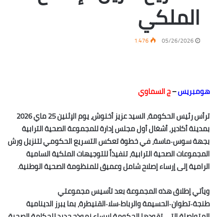
الملكي
1٬476
05/26/2026
هومبريس
–
ج السماوي
ترأس رئيس الحكومة، السيد عزيز أخنوش، يوم الإثنين 25 ماي 2026
بمدينة أكادير، أشغال أول مجلس إدارة للمجموعة الصحية الترابية
بجهة سوس‑ماسة، في خطوة تعكس التسريع الحكومي لتنزيل ورش
المجموعات الصحية الترابية، تنفيذاً للتوجيهات الملكية السامية
الرامية إلى إرساء إصلاح شامل وعميق للمنظومة الصحية الوطنية.
ويأتي إطلاق هذه المجموعة بعد تأسيس مجموعتي
طنجة‑تطوان‑الحسيمة والرباط‑سلا‑القنيطرة، بما يبرز الدينامية
المتواصلة التي تقودها الحكومة لإرساء نموذج جديد للحكامة الصحية