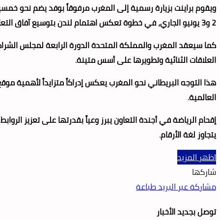
ويقوم براينت بزيارة رسمية إلى المغرب مرفوقاً بوفد يضم نحو خمس
2 و3 يونيو الجاري، في خطوة تعكس اهتمام لندن بتوسيع آفاق التعاون مع الرباط في مجالات متعددة.
كما سيعقد المغرب والمملكة المتحدة الدورة الرابعة لمجلس الشراكة
العلاقات الثنائية وتطويرها على أسس متينة.
هذا التوجه البريطاني نحو المغرب يعكس إدراكاً متزايداً لأهمية موق
العالمية.
إقحام الرياضة في أجندة التعاون يبرز وعياً بقدرتها على تعزيز الرواب
يتجاوز لغة الأرقام.
اظهر المزيد
شاركها
مشاركة عبر البريد
طباعة
توصل بجديد الأخبار