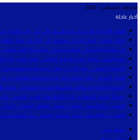
الجمعة, أغسطس 7 2026
أخبار عاجلة
أفورار (إقليم أزيلال).. حريـ.ـق مُهـ.ـول يأتي على أحد المنازل بح
تدفق متزايد.. النقل البحري يستحوذ على أكثر من نصف الوافدين 
وزير الداخلية الإسباني فرناندو غراندي-مارلاسكا يصف المغرب
رونو المغرب تواصل تعزيز الحضور الصناعي بإنتاج يقارب 200 ألف سيارة خلال النصف الأول من سنة 2026
المهاجم المغربي ياسر الزبيري يعلن عزمه تقديم موسم قوي مع
الاتحاد الأوروبي يؤيد إنشاء مراكز خارجية لإعادة المهاجرين غير الن
المملكة المغربية تواصل منافسة الصين و روسيا في سوق الأسمدة الترك
رسمياً.. الاتحاد الإيفواري لكرة القدم يعلن تعيين الفرنسي هيرفي
المغرب و كازاخستان يقيّمان مستوى التعاون القضائي الجنائي و
المغرب و كازاخستان يعززان التعاون القانوني عبر اتفاقية و م
عمود جانبي
مقال عشوائي