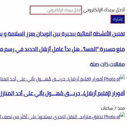
أدخل بريدك الإلكتروني
تقنين الأنشطة المائية ببحيرة بين الويدان يعزز السلامة و 
منع مسيرة "المسا".. هل بدأ عامل أزيلال الجديد في رسم مقا
مقالات ذات صلة
أفورار (إقليم أزيلال).. حريـ.ـق مُهـ.ـول يأتي على أحد المناز
منذ 7 ساعات