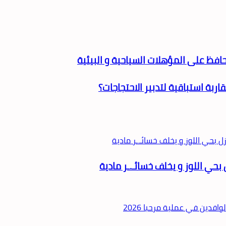
يحافظ على المؤهلات السياحية و البيئية
ربة استباقية لتدبير الاحتجاجات؟
ل بحي اللوز و يخلف خسائـ.ـر مادية