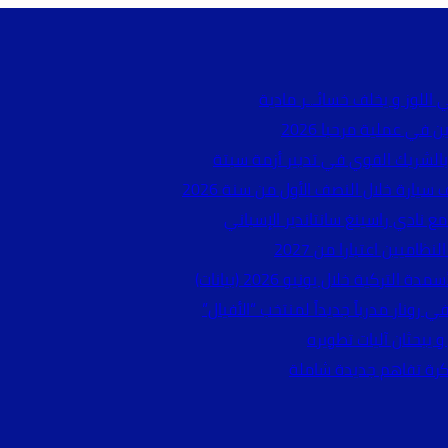
ي اللوز و يخلف خسائـ.ـر مادية
في عملية مرحبا 2026
 بالشريك القوي في تدبير أزمة سبتة
 نادي راسينغ سانتاندير الإسباني
ظاميين اعتبارا من 2027
ية خلال يونيو 2026 (بيانات)
 رونار مدرباً جديداً لمنتخب “الأفيال”
 يبحثان آليات تطويره
ذكرة تفاهم جديدة شاملة