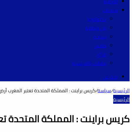
الورقية
منوعات
تكنولوجيا
فن وثقافة
سياحة
طقس
الرأي
مقالات بالفرنسية
بحث عن
الرئيسية
/
سياسة
/
كريس براينت : المملكة المتحدة تعتبر المغرب أرض
الرئيسية
كريس براينت : المملكة المتحدة تع