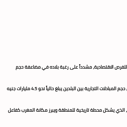
رضاً للفرص الاقتصادية، مشدداً على رغبة بلاده في مضاعفة حجم
وأوضح براينت، في تصريح للصحافة عقب مباحثاته مع وزير الشؤون الخارجية والتعاون الإفريقي والمغاربة المقيمين بالخارج، ناصر بوريطة، أن حجم المبادلات التجارية بين البلدين يبلغ حالياً نحو 4.5 مليارات جنيه
كما أبرز الوزير البريطاني رغبة بلاده في التنسيق مع المغرب لإنجاح التظاهرات الرياضية الكبرى، وعلى رأسها كأس العالم لكرة القدم 2030، الذي يشكل محطة تاريخية للمنطقة ويبرز مكانة المغرب كفاعل