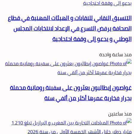
التنسيق النقابي للنقابات و الهيئات المهنية في قطاع
الصحافة يرفض التسرع في الإعداد لانتخابات المجلس
الوطني و يدعو إلى وقفة احتجاجية
منذ ساعة واحدة
غواصون إيطاليون يعثرون على سفينة رومانية محملة
بجرار فخارية عمرها أكثر من ألفي سنة
منذ ساعتين