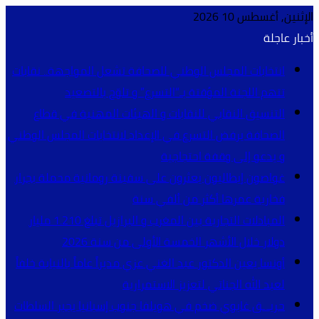
الإثنين, أغسطس 10 2026
أخبار عاجلة
انتخابات المجلس الوطني للصحافة تشعل المواجهة.. نقابات
تتهم اللجنة المؤقتة بـ“التسرع” و تلوّح بالتصعيد
التنسيق النقابي للنقابات و الهيئات المهنية في قطاع
الصحافة يرفض التسرع في الإعداد لانتخابات المجلس الوطني
و يدعو إلى وقفة احتجاجية
غواصون إيطاليون يعثرون على سفينة رومانية محملة بجرار
فخارية عمرها أكثر من ألفي سنة
المبادلات التجارية بين المغرب و البرازيل تبلغ 1.210 مليار
دولار خلال الأشهر الخمسة الأولى من سنة 2026
أونسا يعين الدكتور عبد الغني عزي مديراً عاماً بالنيابة خلفاً
لعبد الله الجناتي لتعزيز الاستمرارية
حريـ.ـق غابوي ضخم في هويلفا جنوب إسبانيا يجبر السلطات