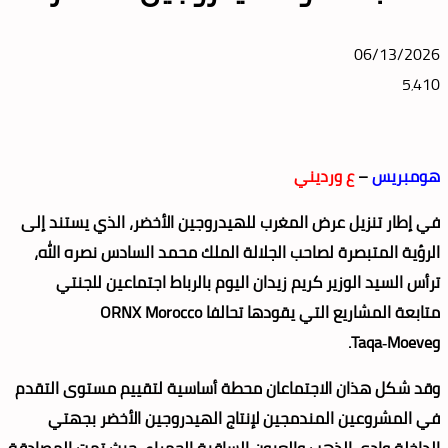
06/13/2026
5٬410
هومبريس
–
ع ورديني
في إطار تنزيل عرض المغرب للهيدروجين الأخضر، الذي يستند إلى
الرؤية المتبصرة لصاحب الجلالة الملك محمد السادس نصره الله،
ترأس السيد الوزير كريم زيدان اليوم بالرباط اجتماعين للجنتي
متابعة المشاريع التي يقودها تحالفا ORNX Morocco
وTaqa‑Moeve.
وقد شكل هذان الاجتماعان محطة أساسية لتقييم مستوى التقدم
في المشروعين المندمجين لإنتاج الهيدروجين الأخضر بجهتي
الداخلة وادي الذهب والعيون الساقية الحمراء، حيث تمت المصادقة