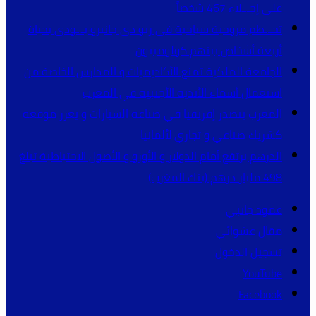
على إجـ.ـلاء 467 شخصاً
تحـ.ـطم مروحية سياحية في ريو دي جانيرو يـ.ـودي بحياة
أربعة أشخاص بينهم كولومبيون
الجامعة الملكية تمنع الأكاديميات و المدارس الخاصة من
استعمال أسماء الأندية الأجنبية في المغرب
المغرب يتصدر إفريقيا في صناعة السيارات و يعزز موقعه
كشريك صناعي و تجاري لألمانيا
الدرهم يرتفع أمام الدولار و الأورو و الأصول الاحتياطية تبلغ
498 مليار درهم (بنك المغرب)
عمود جانبي
مقال عشوائي
تسجيل الدخول
YouTube
Facebook