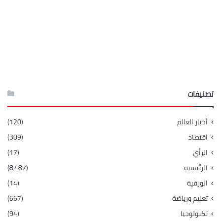
تصنيفات
أخبار العالم
(120)
اقتصاد
(309)
الرأي
(17)
الرئيسية
(8٬487)
الورقية
(14)
تعليم ورياضة
(667)
تكنولوجيا
(94)