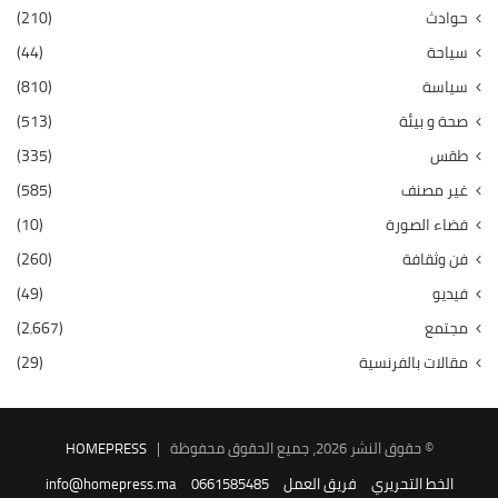
حوادث
(210)
سياحة
(44)
سياسة
(810)
صحة و بيئة
(513)
طقس
(335)
غير مصنف
(585)
فضاء الصورة
(10)
فن وثقافة
(260)
فيديو
(49)
مجتمع
(2٬667)
مقالات بالفرنسية
(29)
© حقوق النشر 2026، جميع الحقوق محفوظة |
HOMEPRESS
الخط التحريري
فريق العمل
0661585485
info@homepress.ma