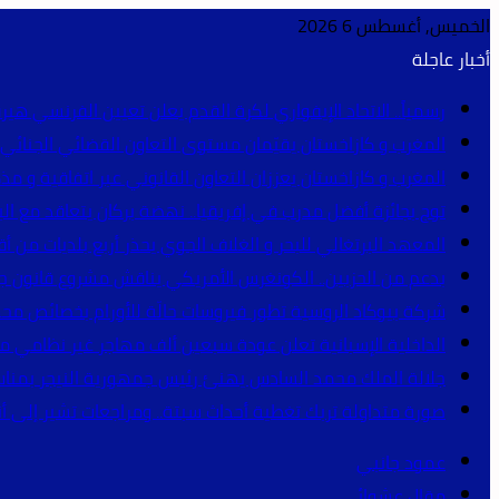
الخميس, أغسطس 6 2026
أخبار عاجلة
رسمياً.. الاتحاد الإيفواري لكرة القدم يعلن تعيين الفرنسي هيرفي
المغرب و كازاخستان يقيّمان مستوى التعاون القضائي الجنائي و
المغرب و كازاخستان يعززان التعاون القانوني عبر اتفاقية و م
توج بجائزة أفضل مدرب في إفريقيا.. نهضة بركان يتعاقد مع البر
المعهد البرتغالي للبحر و الغلاف الجوي يحذر أربع بلديات من أق
بدعم من الحزبين.. الكونغرس الأمريكي يناقش مشروع قانون جد
شركة بيوكاد الروسية تطور فيروسات حالّة للأورام بخصائص م
الداخلية الإسبانية تعلن عودة سبعين ألف مهاجر غير نظامي م
جلالة الملك محمد السادس يهنئ رئيس جمهورية النيجر بمناسب
صورة متداولة تربك تغطية أحداث سبتة.. ومراجعات تشير إلى 
عمود جانبي
مقال عشوائي