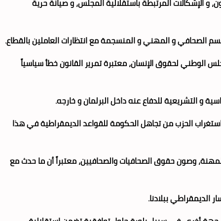
لقانون، و الإشكالات المرتبطة باستقلالية المجلس، و صيانة حرية
جسم الصحافي و المهني و المنسجمة مع انتظارات العاملين بالقطاع.
 الوطني لحقوق الإنسان، معتبرة تمرير القانون خطأ سياسياً
سية و التشريعية للدفاع عنه داخل البرلمان و خارجه.
ن استغراب الحزب من تجاهل الحكومة للقواعد الديمقراطية في هذا
ي للمهنة، وصون حقوق الصحافيات والصحافيين، معتبراً أن ما حدث مع
ار الديمقراطي ببلادنا.
من جهة أخرى، في سبيل بلورة حلول توافقية تضمن استقلالية