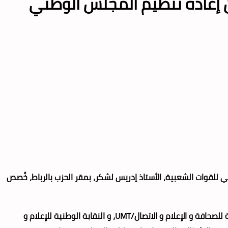
ن إعادة تنظيم المجلس الوطني
ير 2026، اجتماعاً مع الكاتب الأول لحزب الاتحاد الاشتراكي للقوات الشعبية، الأستاذ إدريس لشكر، بمقر الحزب بالرباط، خُصص
وشكل اللقاء مناسبة لتبادل وجهات النظر بين النقابة الوطنية للصحافة المغربية، و الفيدرالية المغربية لناشري الصحف، و الجامعة الوطنية للصحافة و الإعلام و الاتصال/UMT، و النقابة الوطنية للإعلام و