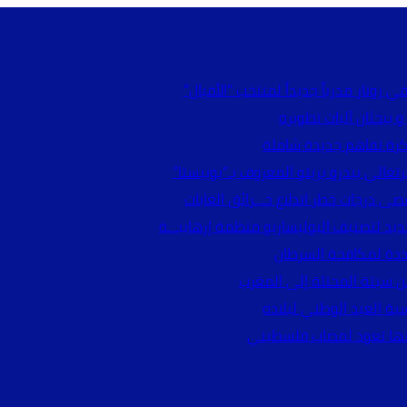
 رونار مدرباً جديداً لمنتخب “الأفيال”
 يبحثان آليات تطويره
ذكرة تفاهم جديدة شاملة
تغالي بيدرو بريتو المعروف بـ“بوبيستا”
صى درجات خطر اندلاع حـ.ـرائق الغابات
يد لتصنيف البوليساريو منظمة إرهابيـ.ـة
حددة لمكافحة السرطان
ن سبتة المحتلة إلى المغرب
ة العيد الوطني لبلاده
أنها تعود لمصاب فلسطيني