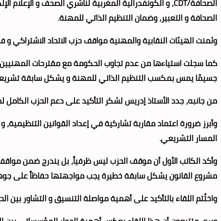
الصحافة/CDT، و الكونفدرالية المغربية لناشري الصحف و الإع
الصحافة و التعبير، وضمان التنظيم الذاتي للمهنة.
وثمنت الهيئات النقابية والمهنية مواقف حزب الاتحاد الاشتراكي و ف
كما سجلت استياءها من عدم تجاوب الحكومة مع مقترحات المهنيين و 
جسيمًا يمس بمكسب التنظيم الذاتي للمهنة و يشكل سابقة تشريعي
من جانبه، جدد الأستاذ إدريس لشكر التأكيد على دعم الحزب الكامل لمو
وأبرز ضرورة اعتماد مقاربة تشاركية في إعداد القوانين التنظيمية،
المسار التشريعي.
وأكد الكاتب الأول أن موقف الحزب ليس ظرفياً، بل يندرج ضمن مواقفه ا
مشروع القانون يشكل سابقة خطيرة يجب مواجهتها حفاظاً على جوهر 
واختُتم اللقاء بالتأكيد على أهمية مواصلة التنسيق و التشاور بين ال
ويرى متتبعون أن هذا اللقاء يعكس أهمية الحوار المؤسساتي بين ال