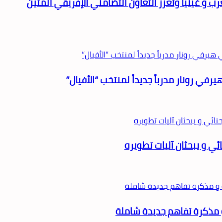
ب و غينيا وتعزز التعاون التضامني الإفريقي المتين
يرفي رونار مدرباً جديداً لمنتخب “الأفيال”
ئي و يبحثان آليات تطويره
 و مذكرة تفاهم جديدة شاملة