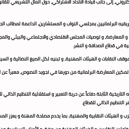
لام الإلكتروني، إلى جانب قيادة الاتحاد الاشتراكي، حول المآل التشريعي ل
ريقيه البرلمانيين بمجلسي النواب و المستشارين، الداعمة لمطالب ال
المعارضة، و توصيات المجلس الاقتصادي والاجتماعي والبيئي والمجلس
ة في قطاع الصحافة و النشر.
قف النقابات و الهيئات المهنية، و تبنيه لكل الصيغ النضالية و السيا
 و تمكين المعارضة البرلمانية من دورها في تجويد النصوص، معبراً ع
لتاريخية الثابتة دفاعاً عن حرية التعبير و استقلالية التنظيم الذات
التنظيم الذاتي للقطاع.
حزب و الهيئات النقابية والمهنية، بما يخدم مصلحة المهنة و يعزز المس
فاعلين النقابيين و الهيئات المهنية من جهة، و الأحزاب السياسية 