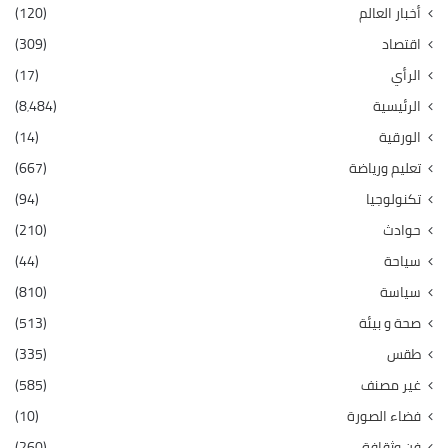
أخبار العالم
(120)
اقتصاد
(309)
الرأي
(17)
الرئيسية
(8٬484)
الورقية
(14)
تعليم ورياضة
(667)
تكنولوجيا
(94)
حوادث
(210)
سياحة
(44)
سياسة
(810)
صحة و بيئة
(513)
طقس
(335)
غير مصنف
(585)
فضاء الصورة
(10)
فن وثقافة
(260)