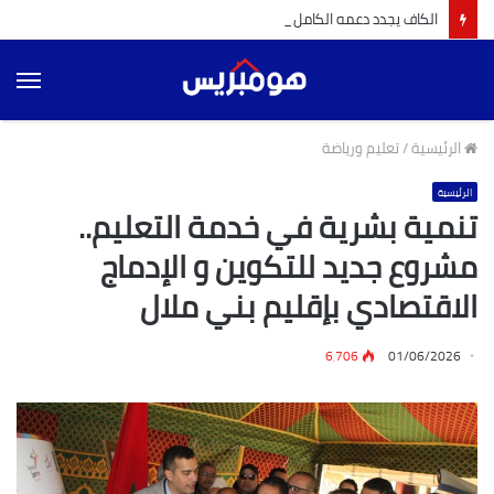
الكاف يجدد دعمه الكامل و الموحد لإنفانتينو لرئاسة الفيفا للفترة 2027-2031 (بيان رسمي)
الق
الرئيسية
/
تعليم ورياضة
الرئيسية
تنمية بشرية في خدمة التعليم..
مشروع جديد للتكوين و الإدماج
الاقتصادي بإقليم بني ملال
6٬706
01/06/2026