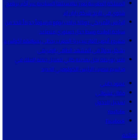
المملكة المغربية تعزز تنافسيتها السياحية عبر أكبر برنامج
شتوي في تاريخ شركة رايان إير
الرئيس الأمريكي دونالد ترامب يوقع مرسوماً جديداً للحد من
سياحة الولادة وسط جدل دستوري متصاعد
مشروع أنبوب الغاز نيجيريا-المغرب يحظى بموافقة إكواس و
يشكل تحولاً في المشهد الطاقي الإفريقي
ناصر بوريطة يحل بمدينة كالي لتمثيل جلالة الملك في
مراسيم تنصيب الرئيس الكولومبي الجديد
عمود جانبي
مقال عشوائي
تسجيل الدخول
YouTube
Facebook
القائمة