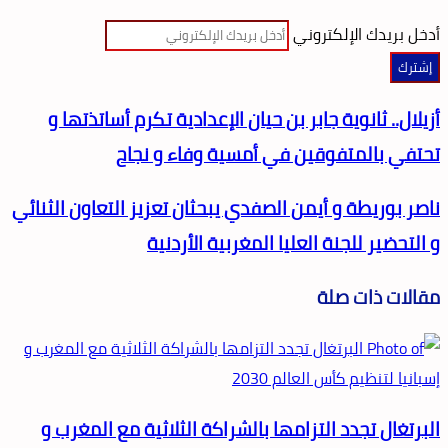
أدخل بريدك الإلكتروني
أزيلال.. ثانوية جابر بن حيان الإعدادية تكرم أساتذتها و
تحتفي بالمتفوقين في أمسية وفاء و نجاح
ناصر بوريطة و أيمن الصفدي يبحثان تعزيز التعاون الثنائي
و التحضير للجنة العليا المغربية الأردنية
مقالات ذات صلة
البرتغال تجدد التزامها بالشراكة الثلاثية مع المغرب و