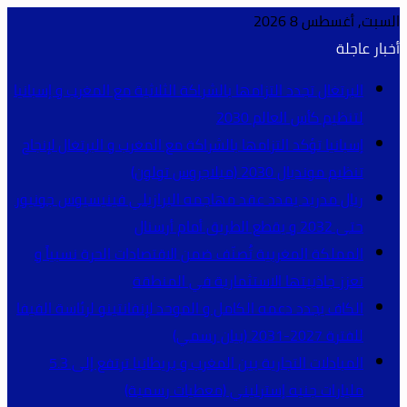
السبت, أغسطس 8 2026
أخبار عاجلة
البرتغال تجدد التزامها بالشراكة الثلاثية مع المغرب و إسبانيا
لتنظيم كأس العالم 2030
إسبانيا تؤكد التزامها بالشراكة مع المغرب و البرتغال لإنجاح
تنظيم مونديال 2030 (ميلاجروس تولون)
ريال مدريد يمدد عقد مهاجمه البرازيلي فينيسيوس جونيور
حتى 2032 و يقطع الطريق أمام أرسنال
المملكة المغربية تُصنّف ضمن الاقتصادات الحرة نسبياً و
تعزز جاذبيتها الاستثمارية في المنطقة
الكاف يجدد دعمه الكامل و الموحد لإنفانتينو لرئاسة الفيفا
للفترة 2027-2031 (بيان رسمي)
المبادلات التجارية بين المغرب و بريطانيا ترتفع إلى 5.3
مليارات جنيه إسترليني (معطيات رسمية)