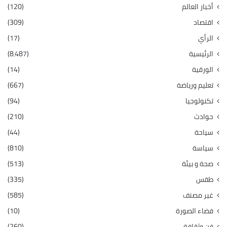
أخبار العالم
(120)
اقتصاد
(309)
الرأي
(17)
الرئيسية
(8٬487)
الورقية
(14)
تعليم ورياضة
(667)
تكنولوجيا
(94)
حوادث
(210)
سياحة
(44)
سياسة
(810)
صحة و بيئة
(513)
طقس
(335)
غير مصنف
(585)
فضاء الصورة
(10)
فن وثقافة
(260)