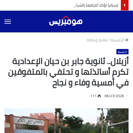
إسبانيا تؤكد التزامها بالشراكة مع المغرب و البرتغال لإنجاح تنظيم مونديال 2030 (ميلاجروس تولون)
الق
الرئيسية
/
تعليم ورياضة
الرئيسية
أزيلال.. ثانوية جابر بن حيان الإعدادية
تكرم أساتذتها و تحتفي بالمتفوقين
في أمسية وفاء و نجاح
111
06/23/2026