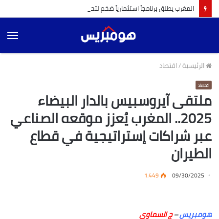
المغرب يطلق برنامجاً استثمارياً ضخم لتحديث الأسطول السككي و تعزيز الصناعة المحلية
الق
الرئيسية
/
اقتصاد
اقتصاد
ملتقى آيروسبيس بالدار البيضاء
2025.. المغرب يُعزز موقعه الصناعي
عبر شراكات إستراتيجية في قطاع
الطيران
1٬449
09/30/2025
هومبريس
–
ج السماوي