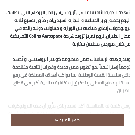
شهدت الدورة الثامنة لملتقى آيروسبيس بالدار البيضاء، التي انطلقت
اليوم بحضور وزير الصناعة و التجارة السيد رياض مزُّور، توقيع ثلاثة
بروتوكولات إتفاق صناعية بين الوزارة و مقاولات دولية رائدة في
مجال الطيران، تروم تعزيز تزويد شركة Collins Aerospace الأمريكية
من خلال موردين محليين مغاربة.
وتندرج هذه الإتفاقيات ضمن منظومة كولينز أيروسبيس، و تُجسد
توجهاً إستراتيجياً نحو تطوير مهن جديدة وقدرات إنتاجية متقدمة
داخل سلسلة القيمة الوطنية، بما يواكب أهداف المملكة في رفع
نسبة الإندماج المحلي و تحقيق إستقلالية صناعية أكبر في قطاع
الطيران.
وفي كلمة له بالمناسبة، أكد السيد رياض مزُّور أن هذه البروتوكولات
تُعد خطوة نوعية في ترسيخ الشراكة بين المملكة المغربية و شركة
اظهر المزيد
كولينز أيروسبيس، كما تُكرّس منظومة إمداد مندمجة قادرة على
تعزيز سلاسل التوريد المحلية، مع تموقع المملكة في تخصصات