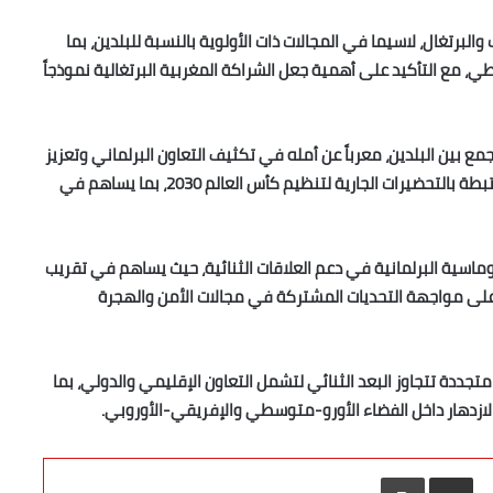
والبرتغال، لاسيما في المجالات ذات الأولوية بالنسبة للبلدين، بما
، مع التأكيد على أهمية جعل الشراكة المغربية البرتغالية نموذجاً
مع بين البلدين، معرباً عن أمله في تكثيف التعاون البرلماني وتعزيز
التنسيق بشأن القضايا ذات الاهتمام المشترك، خاصة تلك المرتبطة بالتحضيرات الجارية لتنظيم كأس العالم 2030، بما يساهم في
لوماسية البرلمانية في دعم العلاقات الثنائية، حيث يساهم في تقريب
 على مواجهة التحديات المشتركة في مجالات الأمن والهجرة
جددة تتجاوز البعد الثنائي لتشمل التعاون الإقليمي والدولي، بما
الازدهار داخل الفضاء الأورو-متوسطي والإفريقي-الأوروبي.
مشاركة عبر البريد
طباعة