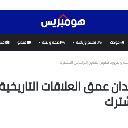
غرب و البرتغال لإنجاح تنظيم مونديال 2030 (ميلاجروس تولون)
حوادث
تعليم ورياضة
صحة و بيئة
فيديو
فضا
خية و ضرورة تطوير التعاون البرلماني المشترك
دان عمق العلاقات التاريخية
شترك