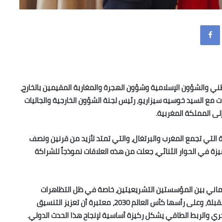
Facebook
طني والشؤون الإسلامية وشؤون الهجرة والمغاربة المقيمين بالخارج،
ب بالرباط، مباحثات مع السيد خوسيه سيزاريو، رئيس لجنة الشؤون الخارجية والجاليات
لى المملكة المغربية.
ية التي تجمع المغرب والبرتغال، والتي تمتد لأزيد من قرنين ونصف
يزة في الحوار الثنائي، جعلت من هذه العلاقات نموذجاً للشراكة
رلماني بين المؤسستين التشريعيتين، خاصة في ظل التظاهرات
المشتركة التي يتطلع البلدان إلى تنظيمها خلال السنوات المقبلة، وعلى رأسها كأس العالم 2030، معتبرة أن تعزيز التنسيق
بحري والربط الطاقي يشكل ركيزة أساسية لإنجاح هذا الحدث الدولي.