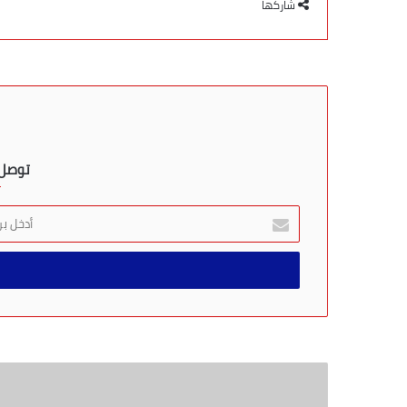
شاركها
توصل ب
أ
د
خ
ل
ب
ر
ي
د
ك
ا
ل