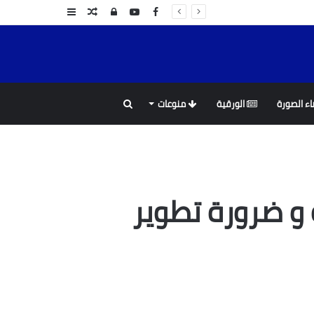
Facebook
YouTube
تسجيل
مقال
عمود
الدخول
عشوائي
جانبي
بحث
ء الصورة
الورقية
منوعات
عن
 و ضرورة تطوير