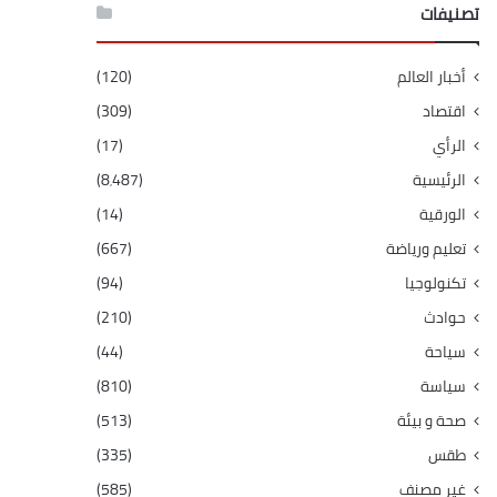
تصنيفات
أخبار العالم
(120)
اقتصاد
(309)
الرأي
(17)
الرئيسية
(8٬487)
الورقية
(14)
تعليم ورياضة
(667)
تكنولوجيا
(94)
حوادث
(210)
سياحة
(44)
سياسة
(810)
صحة و بيئة
(513)
طقس
(335)
غير مصنف
(585)