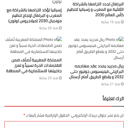
لتصدير الطاقة النظيفة وتعزيز التكامل بين أوروبا والعالم العربي
البرتغال تجدد التزامها بالشراكة
وأفريقيا.
الثلاثية مع المغرب و إسبانيا لتنظيم
إسبانيا تؤكد التزامها بالشراكة مع
كأس العالم 2030
المغرب و البرتغال لإنجاح تنظيم
مونديال 2030 (ميلاجروس تولون)
هذا التقدم يعزز قدرة المغرب على تقليص فاتورة الطاقة التقليدية،
منذ 15 ساعة
منذ 20 ساعة
ويمنحه فرصاً أكبر لجذب الاستثمارات الأجنبية، خاصة في ظل الطلب
العالمي المتزايد على الطاقات النظيفة، ليتحول بذلك إلى لاعب
اقتصادي مؤثر في السوق الدولية للطاقة.
نجاح المغرب في هذا المجال يرسخ صورته كدولة رائدة في التحول
المملكة المغربية تُصنّف ضمن
الاقتصادات الحرة نسبياً و تعزز
ريال مدريد يمدد عقد مهاجمه
الطاقي، ويمنحه أوراق قوة إضافية في علاقاته الإقليمية والدولية،
جاذبيتها الاستثمارية في المنطقة
البرازيلي فينيسيوس جونيور حتى
خصوصاً مع أوروبا التي تبحث عن شركاء موثوقين في مجال الطاقة
2032 و يقطع الطريق أمام أرسنال
منذ 23 ساعة
المستدامة، ليصبح بذلك جسراً حيوياً بين ثلاث قارات.
منذ 21 ساعة
اترك تعليقاً
لن يتم نشر عنوان بريدك الإلكتروني.
الحقول الإلزامية مشار إليها بـ
*