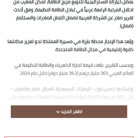
بفضل خياراته الاستراتيجية لتنويع مزيج الطاقة، تمكن المغرب من
احتلال المرتبة الرابعة عربياً في تبادل الطاقة النظيفة، وفق أحدث
تقرير صادر عن الشركة العربية لضمان ائتمان الصادرات والاستثمار
(ضمان).
ويُعد هذا الإنجاز محطة بارزة في مسيرة المملكة نحو تعزيز مكانتها
كقوة إقليمية في مجال الطاقة المتجددة.
وبحسب التقرير، بلغت قيمة تجارة الكهرباء والطاقة النظيفة في
العالم العربي 363 مليار درهم (39.2 مليار دولار) خلال عام 2024.
وتستحوذ خمس دول – الإمارات، السعودية، العراق، قطر، والمغرب –
على 81% من هذه التجارة، ليؤكد ذلك هيمنة اقتصادات محدودة على
السوق الإقليمية.
اظهر المزيد
وفي هذا السياق، برز المغرب بصادرات بلغت 3.3 مليار درهم (360
مليون دولار)، أي ما يمثل 4.7% من الإجمالي العربي، وهو ما وضعه
في المرتبة الرابعة.