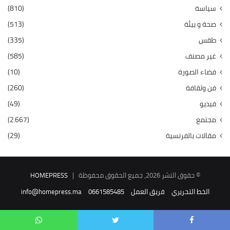
سياسة
(810)
صحة و بيئة
(513)
طقس
(335)
غير مصنف
(585)
فضاء الصورة
(10)
فن وثقافة
(260)
فيديو
(49)
مجتمع
(2٬667)
مقالات بالفرنسية
(29)
© حقوق النشر 2026، جميع الحقوق محفوظة |
HOMEPRESS
الخط التحريري
فريق العمل
0661585485
info@homepress.ma