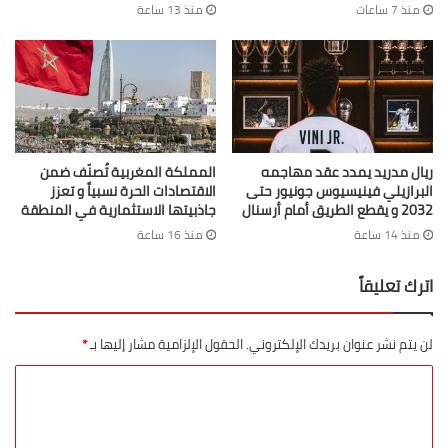
منذ 7 ساعات
منذ 13 ساعة
الزوار، مع مشاركة عدد من السربات التي أضفت عليه طابعاً تراثياً مميزاً
نال إعجاب الحاضرين.
ريال مدريد يمدد عقد مهاجمه
المملكة المغربية تُصنّف ضمن
البرازيلي فينيسيوس جونيور حتى
الاقتصادات الحرة نسبياً و تعزز
2032 و يقطع الطريق أمام أرسنال
جاذبيتها الاستثمارية في المنطقة
منذ 14 ساعة
منذ 16 ساعة
اترك تعليقاً
كما تميز الموسم بحضور وفد رسمي مهم، يتقدمه الكاتب العام
لعمالة الفقيه بن صالح، ورئيس قسم الشؤون الداخلية، والقائد
لن يتم نشر عنوان بريدك الإلكتروني.
الحقول الإلزامية مشار إليها بـ
*
الإقليمي للدرك الملكي، ورئيس المنطقة الأمنية للفقيه بن صالح، إلى
جانب عدد من الشخصيات المدنية والعسكرية ورؤساء الجماعات
والمصالح الخارجية، ما منح التظاهرة بعداً مؤسساتياً بارزاً ورسالة دعم