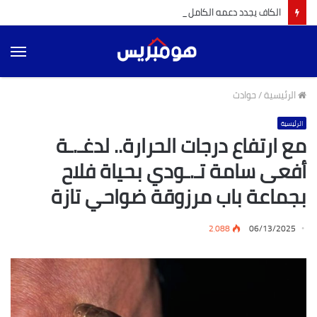
الكاف يجدد دعمه الكامل و الموحد لإنفانتينو لرئاسة الفيفا للفترة 2027-2031 (بيان رسمي)
الق
الرئيسية
/
حوادث
الرئيسية
مع ارتفاع درجات الحرارة.. لدغـ.ـة
أفعى سامة تـ.ـودي بحياة فلاح
بجماعة باب مرزوقة ضواحي تازة
2٬088
06/13/2025