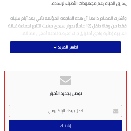
يفارق الحياة رغم مجهودات الأطباء لإنقاذه.
وأشارت المصادر ذاتها، أن هذه الفاجعة المؤلمة تأتي بعد أيام قليلة
فقط من وفاة طفل (12 عاماً) بدوار سيدي مغيث التابع لجماعة غياثة
الغربية (دائرة وادي أمليل)، جراء تعرضه للدغة أفعى مماثلة.
اظهر المزيد
يُذكر أن عدداً من المناطق تشهد حوادث مشابهة خاصة مع حلول فصل
الصيف و ارتفاع دراجة الحرارة، الأمر الذي يدعو إلى توفير الأمصال
المضادة لسم العقارب و الأفاعي بالمراكز الصحية القروية و
المستشفيات الإقليمية
.
توصل بجديد الأخبار
أ
د
خ
ل