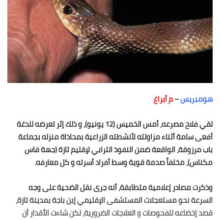
هومبريس
–
م أبراغ
لقي فلاح مصرعه، أمس الخميس (12 يونيو)، و ذلك إثر تعرضه للدغة
أفعى سامة أثناء مزاولته لأنشطته الزراعية بمحاذاة منزله بجماعة
باب مرزوقة، الواقعة ضمن النفوذ الترابي لإقليم تازة (جهة فاس
مكناس)، مخلفاً صدمة قوية وسط أفراد أسرته و كل معارفه.
وذكرت مصادر إعلامية متطابقة، أنه جرى نقل الضحية على وجه
السرعة نحو مستعجلات المستشفى الإقليمي إبن باجة بمدينة تازة،
قصد إخضاعه للفحوصات و العلاجات الضرورية، لكن شاءت الأقدار أن