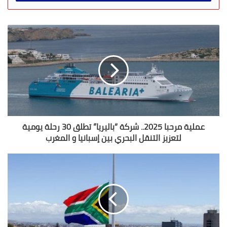
ب
ر
ي
د
ك
ا
ل
إ
ل
ك
ت
ر
عملية مرحبا 2025.. شركة “باليريا” تطلق 30 رحلة يومية
و
لتعزيز التنقل البحري بين إسبانيا و المغرب
ن
ي