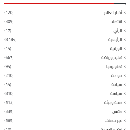
أخبار العالم
(120)
اقتصاد
(309)
الرأي
(17)
الرئيسية
(8٬484)
الورقية
(14)
تعليم ورياضة
(667)
تكنولوجيا
(94)
حوادث
(210)
سياحة
(44)
سياسة
(810)
صحة و بيئة
(513)
طقس
(335)
غير مصنف
(585)
فضاء الصورة
(10)