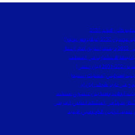
يم كأس العالم 2030
ميلاجروس تولون)
سنال
جاذبيتها الاستثمارية في المنطقة
 رسمي)
وي في تاريخ شركة رايان إير
 سياحة الولادة وسط جدل دستوري متصاعد
شكل تحولاً في المشهد الطاقي الإفريقي
 تنصيب الرئيس الكولومبي الجديد