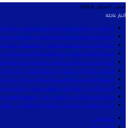
السبت, أغسطس 8 2026
أخبار عاجلة
البرتغال تجدد التزامها بالشراكة الثلاثية مع المغرب و إسبانيا لتنظ
إسبانيا تؤكد التزامها بالشراكة مع المغرب و البرتغال لإنجاح تنظيم مونديال 2030 (
ريال مدريد يمدد عقد مهاجمه البرازيلي فينيسيوس جونيور حتى 2032 و يقطع الطريق أمام أر
المملكة المغربية تُصنّف ضمن الاقتصادات الحرة نسبياً و تعزز 
الكاف يجدد دعمه الكامل و الموحد لإنفانتينو لرئاسة الفيفا للفترة 2027-2031 (بيان
المبادلات التجارية بين المغرب و بريطانيا ترتفع إلى 5.3 مليارات جنيه إسترليني (معطيات رسمية)
المملكة المغربية تعزز تنافسيتها السياحية عبر أكبر برنامج شت
الرئيس الأمريكي دونالد ترامب يوقع مرسوماً جديداً للحد من
مشروع أنبوب الغاز نيجيريا-المغرب يحظى بموافقة إكواس و ي
ناصر بوريطة يحل بمدينة كالي لتمثيل جلالة الملك في مراسيم
عمود جانبي
مقال عشوائي