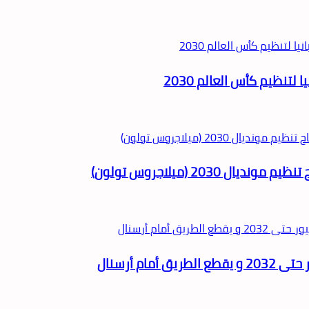
لتنظيم كأس العالم 2030
2030 (ميلاجروس تولون)
م أرسنال