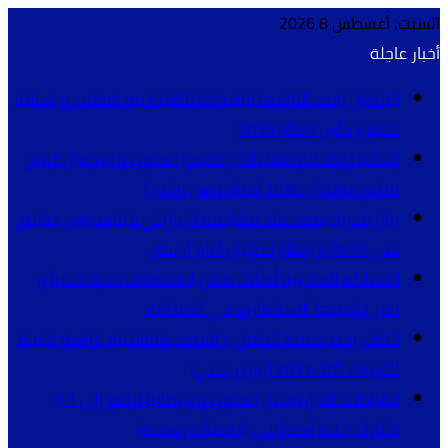
السبت, أغسطس 8 2026
أخبار عاجلة
البرتغال تجدد التزامها بالشراكة الثلاثية مع المغرب و إسبانيا
لتنظيم كأس العالم 2030
إسبانيا تؤكد التزامها بالشراكة مع المغرب و البرتغال لإنجاح
تنظيم مونديال 2030 (ميلاجروس تولون)
ريال مدريد يمدد عقد مهاجمه البرازيلي فينيسيوس جونيور
حتى 2032 و يقطع الطريق أمام أرسنال
المملكة المغربية تُصنّف ضمن الاقتصادات الحرة نسبياً و
تعزز جاذبيتها الاستثمارية في المنطقة
الكاف يجدد دعمه الكامل و الموحد لإنفانتينو لرئاسة الفيفا
للفترة 2027-2031 (بيان رسمي)
المبادلات التجارية بين المغرب و بريطانيا ترتفع إلى 5.3
مليارات جنيه إسترليني (معطيات رسمية)