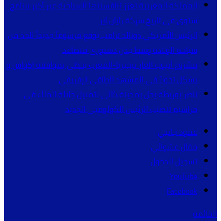
المملكة المغربية تعزز تنافسيتها السياحية عبر أكبر برنامج
شتوي في تاريخ شركة رايان إير
الرئيس الأمريكي دونالد ترامب يوقع مرسوماً جديداً للحد من
سياحة الولادة وسط جدل دستوري متصاعد
مشروع أنبوب الغاز نيجيريا-المغرب يحظى بموافقة إكواس و
يشكل تحولاً في المشهد الطاقي الإفريقي
ناصر بوريطة يحل بمدينة كالي لتمثيل جلالة الملك في
مراسيم تنصيب الرئيس الكولومبي الجديد
عمود جانبي
مقال عشوائي
تسجيل الدخول
YouTube
Facebook
القائمة